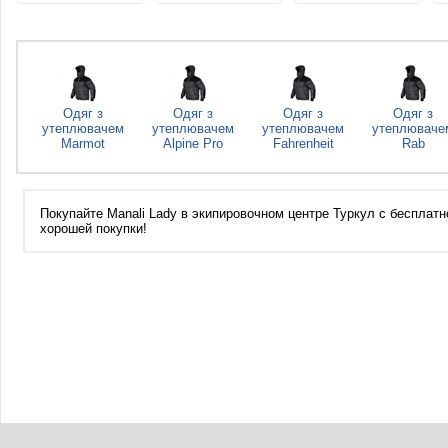
Одяг з
Одяг з
Одяг з
Одяг з
утеплювачем
утеплювачем
утеплювачем
утеплюваче
Marmot
Alpine Pro
Fahrenheit
Rab
Покупайте Manali Lady в экипировочном центре Туркул с бесплатно
хорошей покупки!