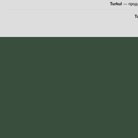
Turkul
— прода
T