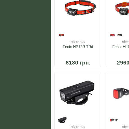
ліхтарик
ліх
Fenix HP12R-TRd
Fenix HL
6130 грн.
2960
ліхтарик
ліх