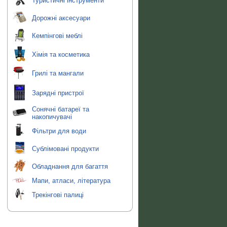
Туристичні інструменти
Дорожні аксесуари
Кемпінгові меблі
Хімія та косметика
Грилі та мангали
Зарядні пристрої
Сонячні батареї та
накопичувачі
Фільтри для води
Сублімовані продукти
Обладнання для багаття
Мапи, атласи, література
Трекінгові палиці