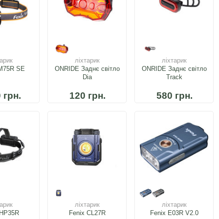
тарик
ліхтарик
ліхтарик
HM75R SE
ONRIDE Заднє світло
ONRIDE Заднє світло
Dia
Track
 грн.
120 грн.
580 грн.
тарик
ліхтарик
ліхтарик
 HP35R
Fenix CL27R
Fenix E03R V2.0