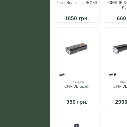
Fenix Велофара BC15R
ONRIDE За
Ku
1850 грн.
660
ліхтарик
ліх
ONRIDE Spark
ONRIDE
950 грн.
2990