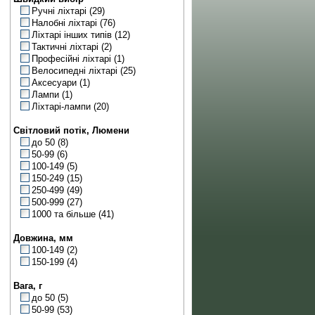
Ручні ліхтарі
(29)
Налобні ліхтарі
(76)
Ліхтарі інших типів
(12)
Тактичні ліхтарі
(2)
Професійні ліхтарі
(1)
Велосипедні ліхтарі
(25)
Аксесуари
(1)
Лампи
(1)
Ліхтарі-лампи
(20)
Світловий потік, Люмени
до 50
(8)
50-99
(6)
100-149
(5)
150-249
(15)
250-499
(49)
500-999
(27)
1000 та більше
(41)
Довжина, мм
100-149
(2)
150-199
(4)
Вага, г
до 50
(5)
50-99
(53)