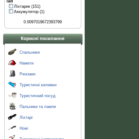
Тип
Ліхтарик
(151)
Аккумулятор
(1)
0.0097019672393799
Корисні посилання
Спальники
Намети
Рюкзаки
Туристичні килимки
Туристичний посуд
Пальники та лампи
Ліхтарі
Ножі