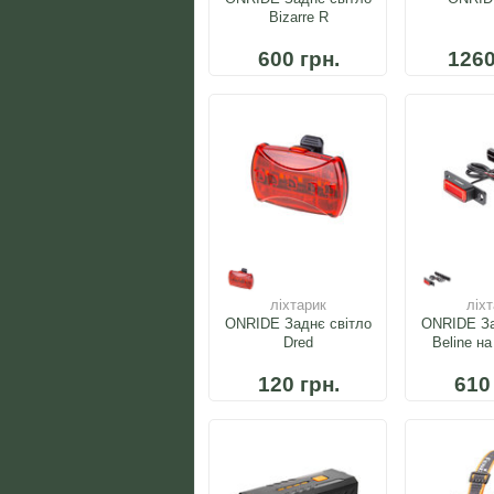
Bizarre R
600 грн.
1260
ліхтарик
ліх
ONRIDE Заднє світло
ONRIDE За
Dred
Beline н
120 грн.
610