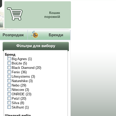
Кошик
порожній
Розпродаж
Бренди
Фільтри для вибору
Бренд
Big Agnes
(1)
BioLite
(5)
Black Diamond
(20)
Fenix
(36)
Lifesystems
(3)
Naturehike
(3)
Nebo
(29)
Nitecore
(3)
ONRIDE
(23)
Petzl
(20)
Silva
(8)
Skilhunt
(1)
Швидкий вибір