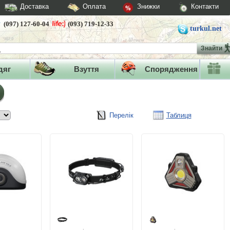
Доставка
Оплата
Знижки
Контакти
(097) 127-60-04
(093) 719-12-33
turkul.net
Знайти
дяг
Взуття
Спорядження
Перелік
Таблиця