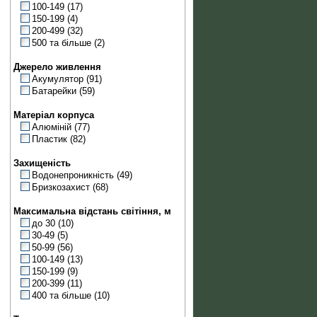
100-149
(17)
150-199
(4)
200-499
(32)
500 та більше
(2)
Джерело живлення
Акумулятор
(91)
Батарейки
(59)
Матеріал корпуса
Алюміній
(77)
Пластик
(82)
Захищеність
Водонепроникність
(49)
Бризкозахист
(68)
Максимальна відстань світіння, м
до 30
(10)
30-49
(5)
50-99
(56)
100-149
(13)
150-199
(9)
200-399
(11)
400 та більше
(10)