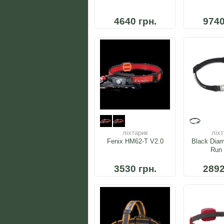
4640 грн.
9740
ліхтарик
ліх
Fenix HM62-T V2.0
Black Dia
Run 
3530 грн.
2892