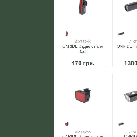
ліхтарик
ліх
ONRIDE Заднє світло
ONRIDE In
Dash
470 грн.
1300
ліхтарик
ліх
ONRIDE Заднє світло
ONRID