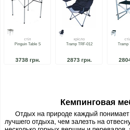
стіл
крісло
сті
Pinguin Table S
Tramp TRF-012
Tramp 
3738 грн.
2873 грн.
2804
Кемпинговая ме
Отдых на природе каждый понимает 
лучшего отдыха, чем залезть на отвесн
несколько горных вершин и перевалов, 