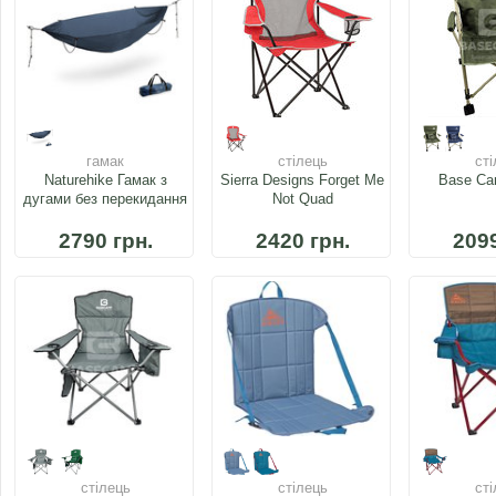
гамак
стілець
сті
Naturehike Гамак з
Sierra Designs Forget Me
Base Ca
дугами без перекидання
Not Quad
NH22DC008
2790 грн.
2420 грн.
2099
стілець
стілець
сті