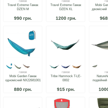
гамак
гамак
га
Travel Extreme Гамак
Travel Extreme Гамак
Mobi Gar
DZEN M
DZEN XL
двомісний
990 грн.
1200 грн.
968
гамак
гамак
га
Mobi Garden Гамак
Tribe Hammock T-LE-
Natureh
одномісний NX22681001
0002
подвійний
880 грн.
915 грн.
1000