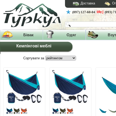
Доставка
Оп
(097) 127-60-04
(093) 7
Бівак
Одяг
Взу
Кемпінгові меблі
Сортувати за