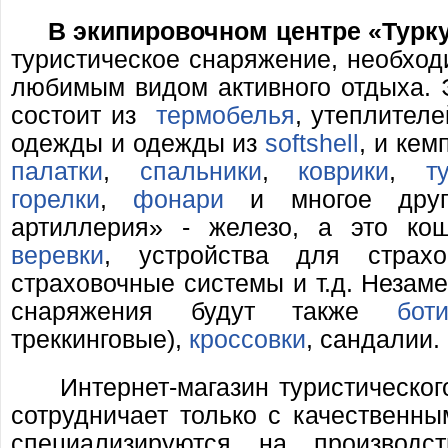
В экипировочном центре «Турк
туристическое снаряжение, необхо
любимым видом активного отдыха. 
состоит из
термобелья
, утеплител
одежды и одежды из
softshell
, и кем
палатки
,
спальники
,
коврики
,
т
горелки
,
фонари
и многое друго
артиллерия» - железо, а это ко
веревки
, устройства для страхов
страховочные системы и т.д. Незам
снаряжения будут также
бот
треккинговые),
кроссовки
, сандалии.
Интернет-магазин туристического
сотрудничает только с качественн
специализируются на производс