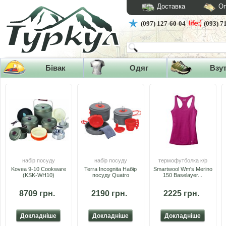
Доставка
Оп
(097) 127-60-04
(093) 7
Бівак
Одяг
Взу
набір посуду
набір посуду
термофутболка к/р
Kovea 9-10 Cookware
Terra Incognita Набір
Smartwool Wm's Merino
(KSK-WH10)
посуду Quatro
150 Baselayer...
8709 грн.
2190 грн.
2225 грн.
Докладніше
Докладніше
Докладніше