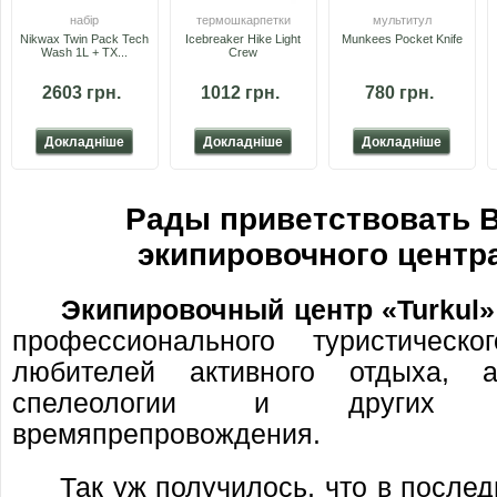
набір
термошкарпетки
мультитул
Nikwax Twin Pack Tech
Icebreaker Hike Light
Munkees Pocket Knife
Wash 1L + TX...
Crew
2603 грн.
1012 грн.
780 грн.
Докладніше
Докладніше
Докладніше
Рады приветствовать В
экипировочного центр
Экипировочный центр «Turkul»
профессионального туристическ
любителей активного отдыха, а
спелеологии и других в
времяпрепровождения.
Так уж получилось, что в послед