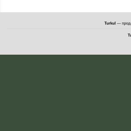
Turkul
— прода
T