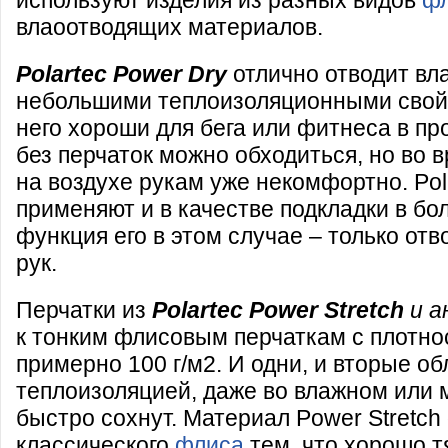
используют изделия из разных видов
ф
влаоотводящих материалов.
Polartec Power Dry
отлично отводит вл
небольшими теплоизоляционными свойс
него хороши для бега или фитнеса в пр
без перчаток можно обходиться, но во 
на воздухе рукам уже некомфортно. Pol
применяют и в качестве подкладки в бо
функция его в этом случае – только отв
рук.
Перчатки из
Polartec Power Stretch
и а
к тонким флисовым перчаткам с плотн
примерно 100 г/м2. И одни, и вторые о
теплоизоляцией, даже во влажном или 
быстро сохнут. Материал Power Stretch
классического
флиса
тем, что хорошо т