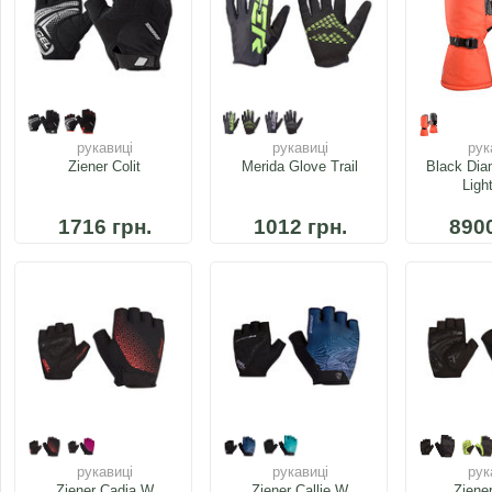
рукавиці
рукавиці
рук
Ziener Colit
Merida Glove Trail
Black Dia
Ligh
1716 грн.
1012 грн.
8900
рукавиці
рукавиці
рук
Ziener Cadja W
Ziener Callie W
Ziene