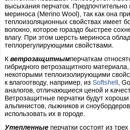
высыхания перчаток. Предпочтительно
мериноса (Merino Wool), так как она пр
теплоизоляционных свойствах имеет бо
волокно, которое гораздо быстрее сохн
влагу. При этом шерсть мериноса обла
теплорегулирующими свойствами.
К
ветрозащитным
перчаткам относятс
гибридного ветрозащитного материала,
некоторыми теплоизолирующими свойс
к влагоотводу, например, из
Softshell
, G
аналогов, отличающиеся ценой и качес
Ветрозащитные перчатки будут хороши 
альпинистов, лыжников и сноубордеров
использовать их в городе.
Утепленные
перчатки состоят из трех