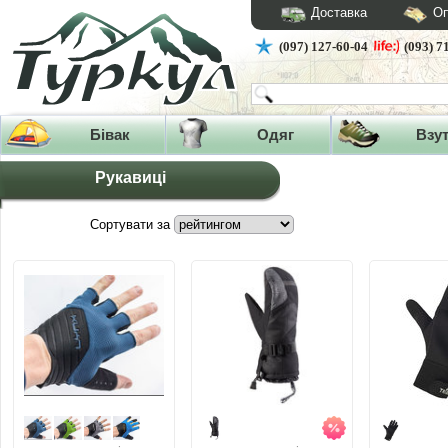
Доставка
Оп
(097) 127-60-04
(093) 7
Бівак
Одяг
Взу
Рукавиці
Сортувати за