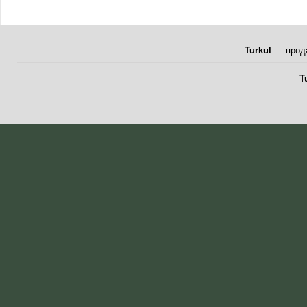
Turkul
— прода
T