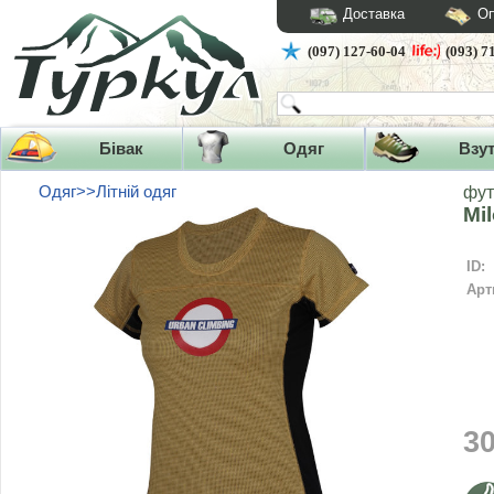
Доставка
Оп
(097) 127-60-04
(093) 7
Бівак
Одяг
Взу
Одяг>>Літній одяг
фут
Mi
ID:
Арт
3