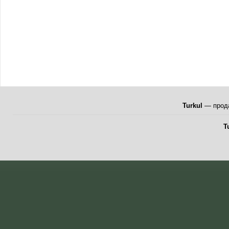
Turkul
— прода
T