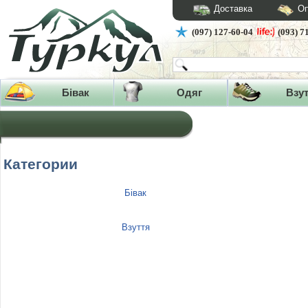
Доставка
Оп
(097) 127-60-04
(093) 7
Бівак
Одяг
Взу
Категории
Бівак
Взуття