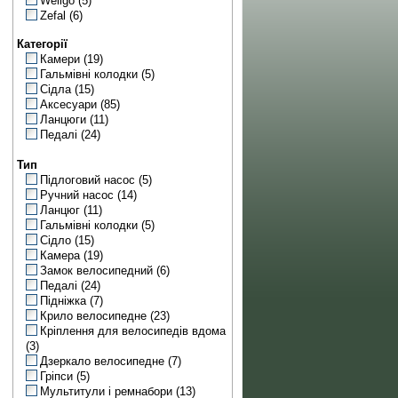
Wellgo
(5)
Zefal
(6)
Категорії
Камери
(19)
Гальмівні колодки
(5)
Сідла
(15)
Аксесуари
(85)
Ланцюги
(11)
Педалі
(24)
Тип
Підлоговий насос
(5)
Ручний насос
(14)
Ланцюг
(11)
Гальмівні колодки
(5)
Сідло
(15)
Камера
(19)
Замок велосипедний
(6)
Педалі
(24)
Підніжка
(7)
Крило велосипедне
(23)
Кріплення для велосипедів вдома
(3)
Дзеркало велосипедне
(7)
Гріпси
(5)
Мультитули і ремнабори
(13)