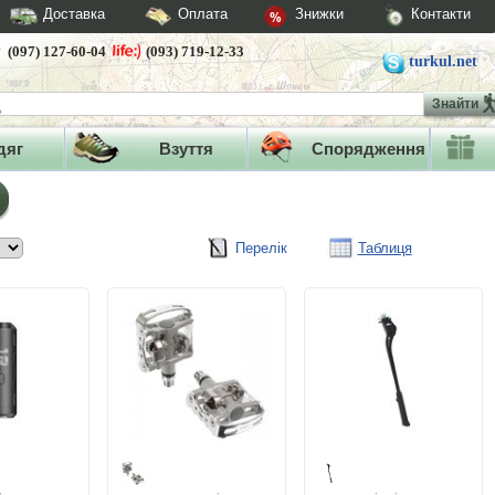
Доставка
Оплата
Знижки
Контакти
(097) 127-60-04
(093) 719-12-33
turkul.net
Знайти
дяг
Взуття
Спорядження
Перелік
Таблиця