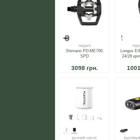
педалі
під
Shimano PD-ME700,
Longus E/
SPD
24/28 крі
р
3098 грн.
1001
ручний насос
відляку