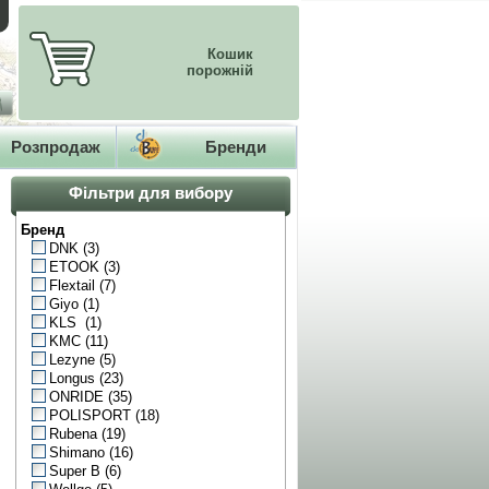
Кошик
порожній
Розпродаж
Бренди
Фільтри для вибору
Бренд
DNK
(3)
ETOOK
(3)
Flextail
(7)
Giyo
(1)
KLS
(1)
KMC
(11)
Lezyne
(5)
Longus
(23)
ONRIDE
(35)
POLISPORT
(18)
Rubena
(19)
Shimano
(16)
Super B
(6)