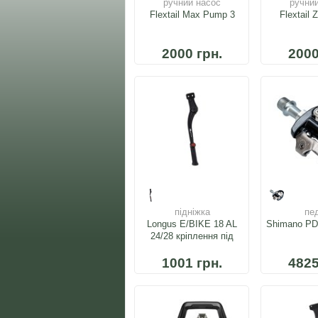
ручний насос
ручни
Flextail Max Pump 3
Flextail
2000 грн.
2000
підніжка
пе
Longus E/BIKE 18 AL
Shimano P
24/28 кріплення під
раму
1001 грн.
4825