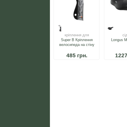
кріплення для
сі
велосипедів вдома
Super B Кріплення
Longus 
велосипеда на стіну
485 грн.
1227