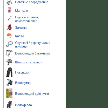
Наважне спорядження
Магнезія
Відтяжки, петлі,
самостраховки
Зажими
Каски
Спускові / страхувальні
прилади
Велосипедні багажники
Шоломи та захист
Покришки
Велосумки
Велосипедні дрібнички
Велокрісла