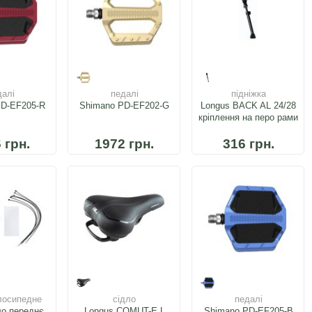
далі
педалі
підніжка
PD-EF205-R
Shimano PD-EF202-G
Longus BACK AL 24/28
кріплення на перо рами
 грн.
1972 грн.
316 грн.
лосипедне
сідло
педалі
ло переднє
Longus COMUT-E L
Shimano PD-EF205-B