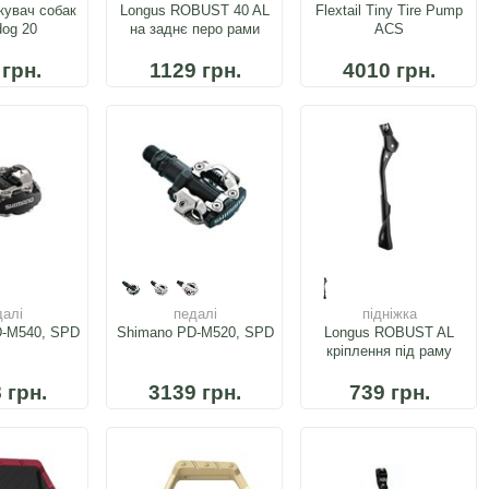
кувач собак
Longus ROBUST 40 AL
Flextail Tiny Tire Pump
dog 20
на заднє перо рами
ACS
 грн.
1129 грн.
4010 грн.
далі
педалі
підніжка
D-M540, SPD
Shimano PD-M520, SPD
Longus ROBUST AL
кріплення під раму
 грн.
3139 грн.
739 грн.