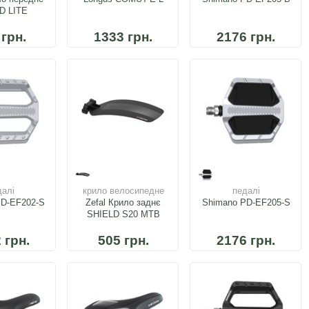
D LITE
 грн.
1333 грн.
2176 грн.
далі
крило велосипедне
педалі
PD-EF202-S
Zefal Крило заднє
Shimano PD-EF205-S
SHIELD S20 MTB
 грн.
505 грн.
2176 грн.