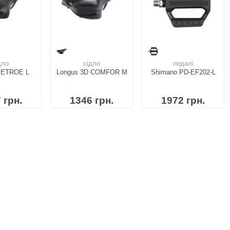
дло
сідло
педалі
METROE L
Longus 3D COMFOR M
Shimano PD-EF202-L
 грн.
1346 грн.
1972 грн.