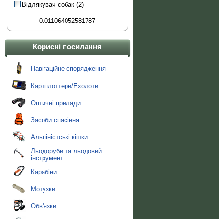
Відлякувач собак
(2)
0.011064052581787
Корисні посилання
Навігаційне спорядження
Карт­плот­те­ри/Ехо­лоти
Оптичні прилади
Засоби спасіння
Альпіністські кішки
Льодоруби та льодовий
інструмент
Карабіни
Мотузки
Обв'язки