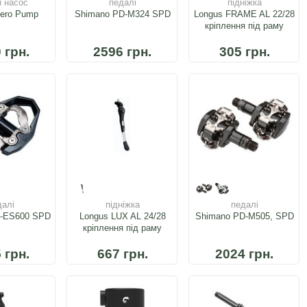
й насос
педалі
підніжка
 Zero Pump
Shimano PD-M324 SPD
Longus FRAME AL 22/28
кріплення під раму
 грн.
2596 грн.
305 грн.
далі
підніжка
педалі
D-ES600 SPD
Longus LUX AL 24/28
Shimano PD-M505, SPD
кріплення під раму
 грн.
667 грн.
2024 грн.