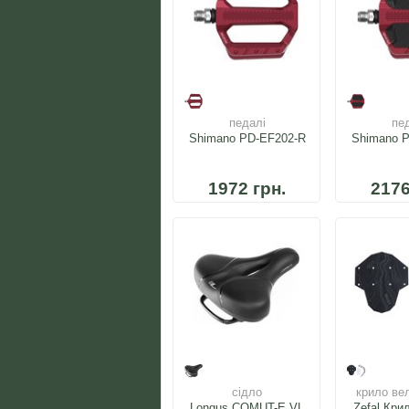
педалі
пе
Shimano PD-EF202-R
Shimano 
1972 грн.
2176
сідло
крило ве
Longus COMUT-E VL
Zefal Кри