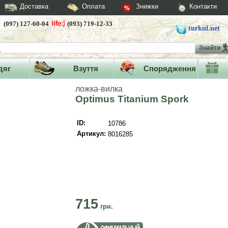
Доставка
Оплата
Знижки
Контакти
(097) 127-60-04
(093) 719-12-33
turkul.net
Знайти
дяг
Взуття
Спорядження
ложка-вилка
Optimus Titanium Spork
ID:
10786
Артикул:
8016285
715
грн.