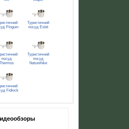
ристичний
Туристичний
суд Pinguin
посуд Esbit
ристичний
Туристичний
посуд
посуд
Thermos
Naturehike
ристичний
суд Fidlock
 видеообзоры