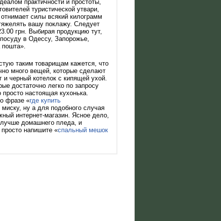
деалом практичности и простоты,
товителей туристической утвари,
е отнимает силы всякий килограмм
утяжелять вашу поклажу. Следует
3.00 грн. Выбирая продукцию тут,
 посуду в Одессу, Запорожье,
 пошта».
стую таким товарищам кажется, что
очно много вещей, которые сделают
и черный котелок с кипящей ухой.
рые достаточно легко по запросу
о просто настоящая кухонька.
по фразе «
где купить
 миску, ну а для подобного случая
ужный интернет-магазин. Ясное дело,
олучше домашнего пледа, и
 просто напишите «
спальный мешок