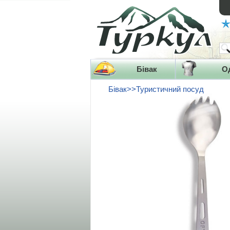
Бівак
О
Бівак>>Туристичний посуд