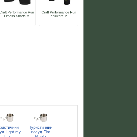
Craft Performance Run
Craft Performance Run
Fitness Shorts M
Knickers M
ристичний
Туристичний
уд Light my
посуд Fire
fire
Maple