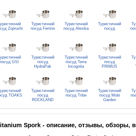
уристичний
Туристичний
Туристичний
Туристичний
Ту
суд Zojirushi
посуд Ferrino
посуд Alexika
посуд
по
уристичний
Туристичний
Туристичний
Туристичний
Ту
посуд GSI
посуд
посуд Terra
посуд
HydraPak
Incognita
PRIMUS
уристичний
Туристичний
Туристичний
Туристичний
Ту
осуд TOAKS
посуд
посуд Tribe
посуд Mobi
по
ROCKLAND
Garden
itanium Spork - описание, отзывы, обзоры,