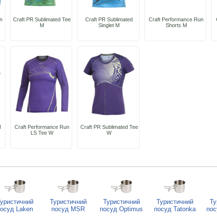
n
Craft PR Sublimated Tee
Craft PR Sublimated
Craft Performance Run
M
Singlet M
Shorts M
M
Craft Performance Run
Craft PR Sublimated Tee
LS Tee W
W
уристичний
Туристичний
Туристичний
Туристичний
Ту
осуд Laken
посуд MSR
посуд Optimus
посуд Tatonka
пос