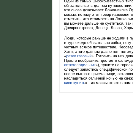
Один из самых широкоизвестных типо
обязательных в долгом путешествии.
что снова доказывает Ложка-вилка Op
массы, потому этот товар называют о
отметить, что стоимость на Ложка-ви
вы можете дальше не суетиться, так 
Днепропетровск, Донецк, Львов, Харь
Люди, которые раньше не ходили в п
в турпоходе обязательно зябко, нету
уютным всякое путешествие. Неосвед
Хотя, этого давным-давно нет, потом
«
резак газовый
». Готовить на них до
Просто вообразите: достаете охлажде
автохолодильник
»), тушите на горел
следует запастись специфической по
после сытного приема пищи, осталос
насладиться отличной ночью на свеже
киев купить
» - из массы ответов вам