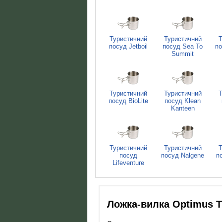
Туристичний
Туристичний
Т
посуд Jetboil
посуд Sea To
по
Summit
Туристичний
Туристичний
Т
посуд BioLite
посуд Klean
Kanteen
Туристичний
Туристичний
Т
посуд
посуд Nalgene
п
Lifeventure
Ложка-вилка Optimus T