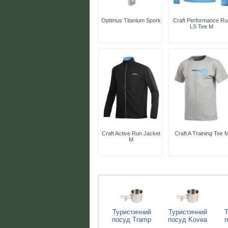
Optimus Titanium Spork
Craft Performance Ru
LS Tee M
Craft Active Run Jacket
Craft A Training Tee 
M
Туристичний
Туристичний
Т
посуд Tramp
посуд Kovea
п