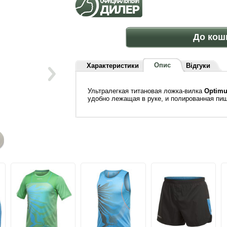
До кош
Опис
Характеристики
Відгуки
Ультралегкая титановая ложка-вилка
Optimu
удобно лежащая в руке, и полированная пищ