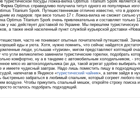
в туристической посуды Ложка-вилка Optimus Titanium Spork является и
 Фирма Optimus справедливо получила титул одного из популярных изго
timus Titanium Spork. Путешественникам отлично известно, что в дорог
дним из лидеров: при весе только 17 г. Ложка-вилка не сможет сильно 
лка Optimus Titanium Spork очень привлекательна и составляет только 12
как у нас действует доставкой по Украине. Мы перешлем туристическую
ков, а также иной населенный пункт службой курьерской доставки «Нова
утешествия, часто не понимают опытных почитателей путешествий. Зача
 хорошей еды и уюта. Хотя, нужно помнить, что сейчас найдется достат
омленные люди, услышав «туризм», мигом представляют коптящий очаг 
у что угли великолепно заменили туристические горелки, подобрать кото
вольно комфортно, ну а в тандеме с автомобильным холодильником, - эт
нное мясо из автохолодильника (ах да, такой агрегат удобно выбирать 
ке и имеете чудесный завтрак. Надо лишь поместить пищу в подходящую
судой, напечатав в Яндексе «
туристический чайник
», а затем зайдя в н
ь быстренько забраться в любимый спальник, который согреет любого п
м воздухе. Чтобы прикупить спальный мешок, откройте строку поиска и
 просто осталось подобрать подходящий.