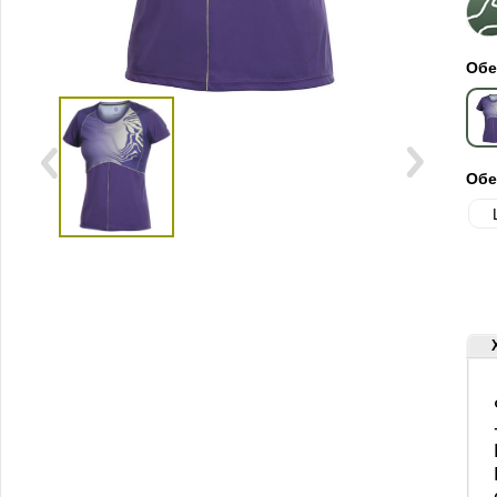
Обе
Обе