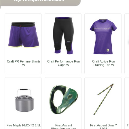
Craft PR Femme Shorts
Craft Performance Run
Craft Active Run
W
Capri W
Training Tee W
Fire Maple FMC-Т2 1,5L
First Ascent
First Ascent BinarY
T
Шлямбурное ухо
52/38