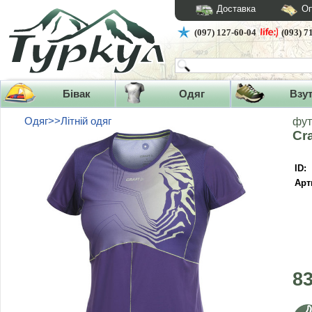
Доставка
Оп
(097) 127-60-04
(093) 7
Бівак
Одяг
Взу
Одяг>>Літній одяг
фут
Cr
ID:
Арт
8