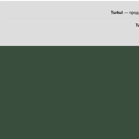
Turkul
— прода
T