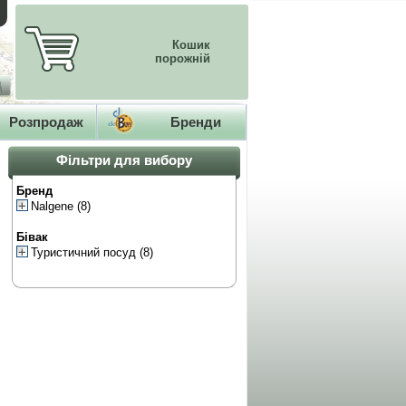
Кошик
порожній
Розпродаж
Бренди
Фільтри для вибору
Бренд
Nalgene
(8)
Бівак
Туристичний посуд
(8)