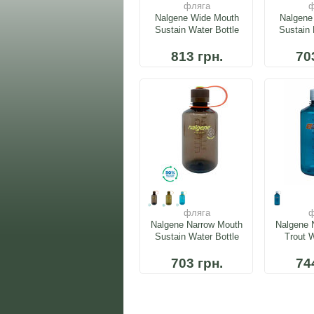
фляга
ф
Nalgene Wide Mouth
Nalgene
Sustain Water Bottle
Sustain 
0.95L
813 грн.
70
фляга
ф
Nalgene Narrow Mouth
Nalgene 
Sustain Water Bottle
Trout W
500ml
703 грн.
74