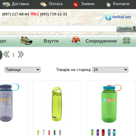
Доставка
Оплата
Знижки
Контакти
(097) 127-60-04
(093) 719-12-33
turkul.net
Знайти
дяг
Взуття
Спорядження
1
Товарів на сторінці