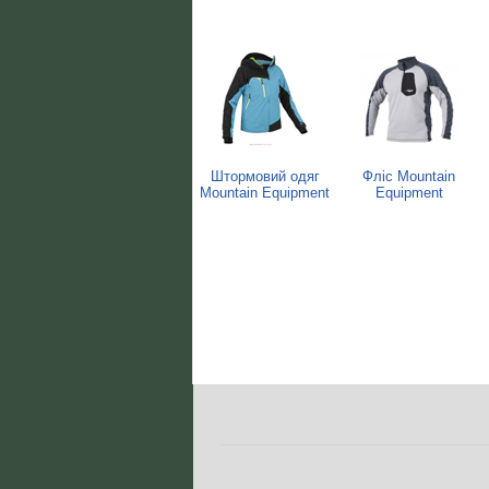
Штормовий одяг
Фліс Mountain
Mountain Equipment
Equipment