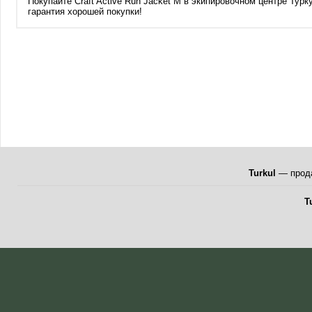
Покупайте Craft Active Run Jacket M в экипировочном центре Турку
гарантия хорошей покупки!
Turkul
— прода
T