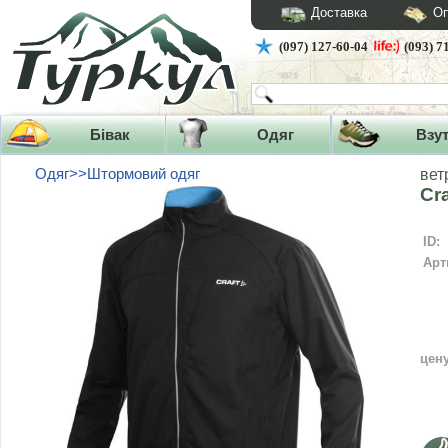
Доставка
Оп
(097) 127-60-04
(093) 7
Бівак
Одяг
Взу
Одяг>>Штормовий одяг
вет
Cr
ID:
Арт
цен