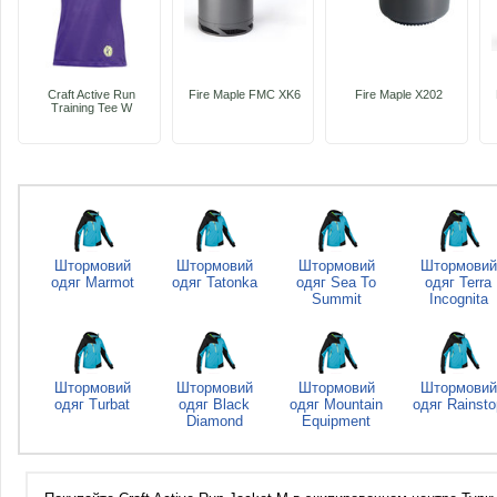
Craft Active Run
Fire Maple FMC XK6
Fire Maple Х202
Training Tee W
Штормовий
Штормовий
Штормовий
Штормовий
одяг Marmot
одяг Tatonka
одяг Sea To
одяг Terra
Summit
Incognita
Штормовий
Штормовий
Штормовий
Штормовий
одяг Turbat
одяг Black
одяг Mountain
одяг Rainsto
Diamond
Equipment