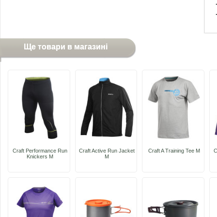
Ще товари в магазині
Craft Performance Run
Craft Active Run Jacket
Craft A Training Tee M
C
Knickers M
M