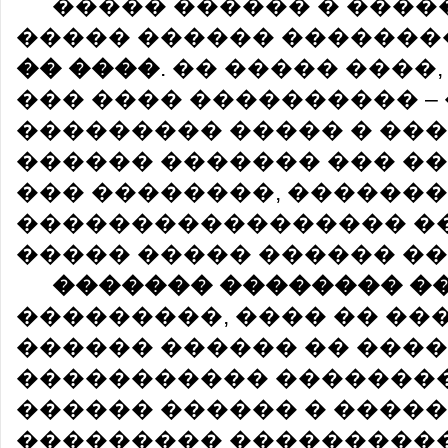
����� ������ � ���
����� ������ ������
�� ����
. �� ����� ����
��� ���� ���������� –
��������� ����� � ���
������ ������� ��� ��
��� ��������, �������
����������������� �
����� ����� ������ ��
������� �������� �
���������, ���� �� �
������ ������ �� ����
����������� �������
������ ������ � �����
��������� ����������,