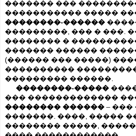
������� ��� �������
����������� ����� ��
��������-������
�����
���������, ��� � ���. 
�������� � ���������
������� ������ �����
(������ ��� �����) ���
���������� ��������
��������� ������.
��������-�����
���
��� ������������� ��
�������� ������
– ���
�������. ����, ����� 
�������� �����, ����� 
���� ������������.