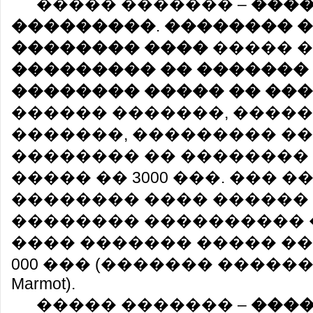
����� ������� –
���
���������
.
�������� �
�������� ����
����� �
��������� �� �������
�������� ����� �� ��
������ �������, ������
�������, ��������� ��
�������� �� ��������
����� �� 3000 ���. ���
�������� ���� ������
�������� ���������� 
���� ������� ����� ��
000 ��� (������� �����
Marmot).
����� ������� –
���