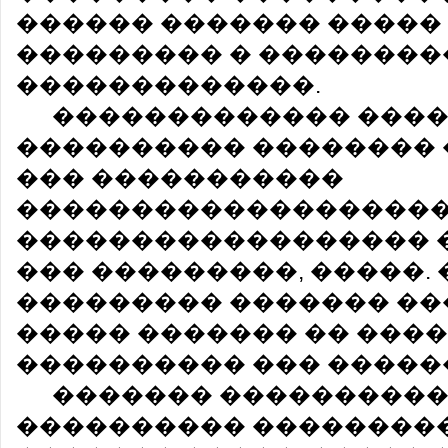
������ ������� �����
��������� � �������
�������������.
������������� ���
���������� �������� 
��� �����������
�������������������,
������������������ �
��� ���������, �����.
��������� ������� ��
����� ������� �� ����
���������� ��� �����
������� ���������
���������� ��������