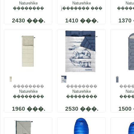
Naturehike
����
Naturehike
Natu
�
��������
ϳ������� ���
����
���� DP200
���������
����
CNK2300SD012
���� CNH22SD016
U150 N
2430 ���.
1410 ���.
1370
��������
��������
���
Naturehike
����
Naturehike
����
Natu
�
��������
��������
���
���� DP100
����
����
CNK2300SD012
��������
NH21
1960 ���.
2530 ���.
1500
NH21MSD06