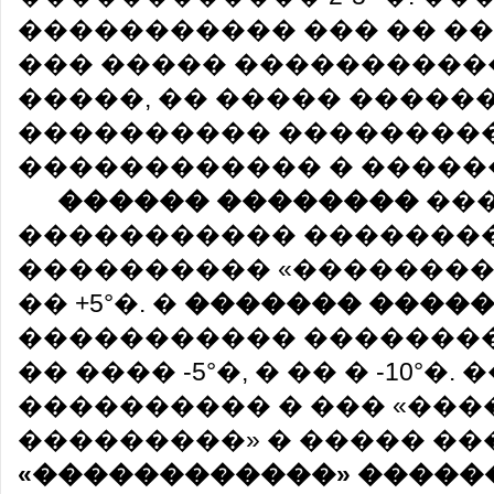
����������� ��� �� �
��� ����� ����������
�����, �� ����� �����
���������� ��������
������������ � �����
������ ��������
��
����������� �������� +10
���������� «����������
�� +5°�. �
������� ����
����������� ��������
�� ���� -5°�, � �� � -10°�
���������� � ��� «���
���������» � ����� ��
«������������» �����