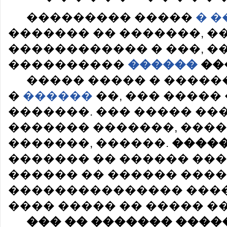
��������� �����
� �
������� �� �������, �
������������ � ���, �
����������
������
��
����� ����� � �����
�
������
��, ��� ����� 
�������. ��� ����� ��
������� �������, ����
�������, ������.
����
������� �� ������ ���
������ �� ������ ���
��������������� ����
���� ����� �� ����� ��
��� �� ������� ����