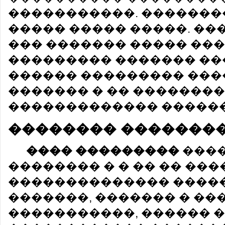
�����������. �������
����� ����� �����. ��
��� ������� ����� ���
��������� ������� �
������ ��������� ���
������� � �� �������
������������� ������
�������� �������
���� ���������
����
�������� � � �� �� ���
�������������� �����
�������, ������� � ��
�����������, ������ 