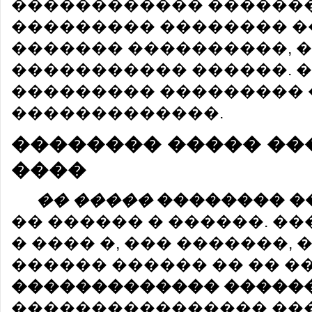
������������ �������
��������� �������� �
������� ����������, �
����������� ������. 
��������� ���������
�������������.
�������� ����� ��
����
�� �����
�������� �
�� ������ � ������. ��
� ���� �, ��� �������,
������ ������ �� �� ��
������������� �����
���������������� ��