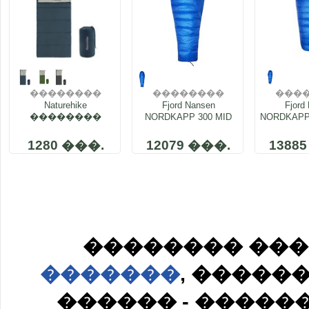
��������
��������
���
Naturehike
����
Fjord Nansen
����
Fjord
�
��������
NORDKAPP 300 MID
NORDKAPP
���� F150
M
NH22MSD05
1280 ���.
12079 ���.
1388
�������� ��
�������
, �����
������ - �����