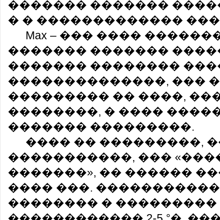
������� ������� ����
� � ������������� ���
Max – ��� ���� �����
������� ������� ����
������� �������� ���
��������������, ��� 
��������� �� ����, ��
��������, � ���� ����
������� ���������.
���� �� ���������, 
�����������, ��� «��
�������», �� ������ �
���� ���. �����������
�������� � ��������� 
������������ 2-5 °�. �