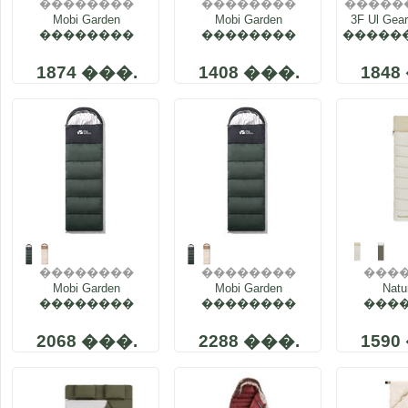
��������
��������
�����
Mobi Garden
����
Mobi Garden
����
3F Ul G
��������
��������
�����
���� SQ Mommy 1.6
���� SQ Mommy 1.4
�
NX22562001
NX21562009
����
1874 ���.
1408 ���.
1848
���� Biv
��������
��������
���
Mobi Garden
����
Mobi Garden
����
Natu
�
��������
��������
���
���� �
���� �
����
��������� XY
��������� XY
CNK23
2068 ���.
2288 ���.
1590
1.8 EX19562005
2.2 NX21562008