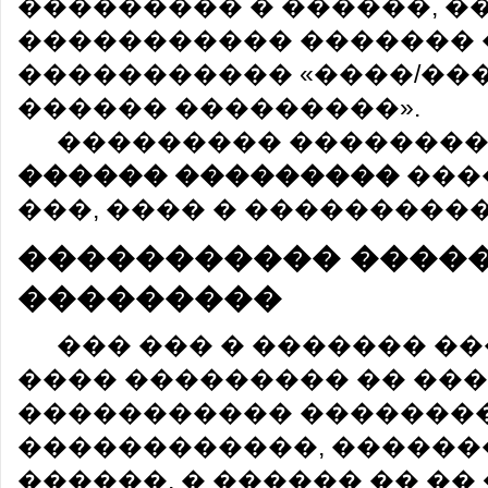
��������� � ������, �
����������� ������� 
����������� «����/��
������ ���������».
��������� �������
������ ���������
���
���, ���� � ���������
����������� ����
���������
��� ��� � ������� �
���� ��������� �� ��
����������� ��������
������������, ������
������, � ������ �� ��