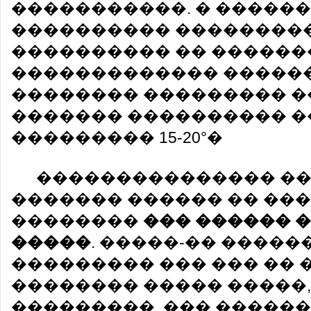
�����������. � �����
���������� ��������
���������� �� ������
������������� �����
�������� ��������� �
������� ���������� �
��������� 15-20°�
��������������� ��
������� ������ �� ��
��������
��� ������ 
�����
. �����-�� �����
��������� ��� ��� �� 
�������� ����� �����,
���������, ��� ������