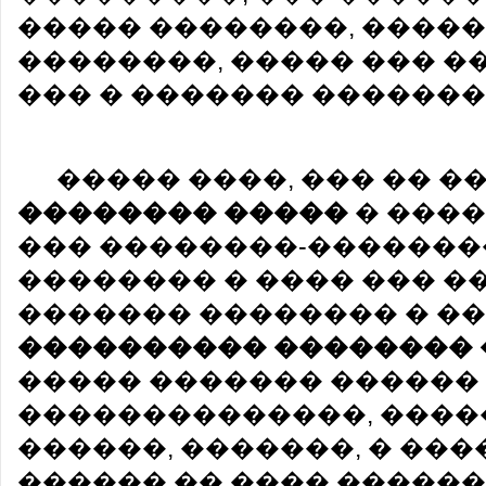
����� ��������, �����
��������, ����� ��� 
��� � ������� �������
����� ����, ��� �� 
�������� �����
� ����
��� ��������-������
�������� � ���� ��� 
������� �������� � �
���������� ��������
����� ������� ������ 
��������������, �����
������, �������, � ��
������ �� ���� ������