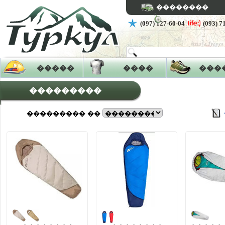
��������
��������
(097) 127-60-04
(093) 7
�����
����
���
���������
��������� ��