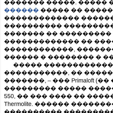
������� �����. �����
������
����� �� �����
������������� �������
���������� ��������
������� �� ���������
������������� �� ��
������������, ������
������ � �������� � �
����� �����������
�����������, �� ����
�������, – ��� Primaloft (�
��������� ����� ������
550, �� ��� ���� �� ����
Thermolite. ������ �����
���������� ��������