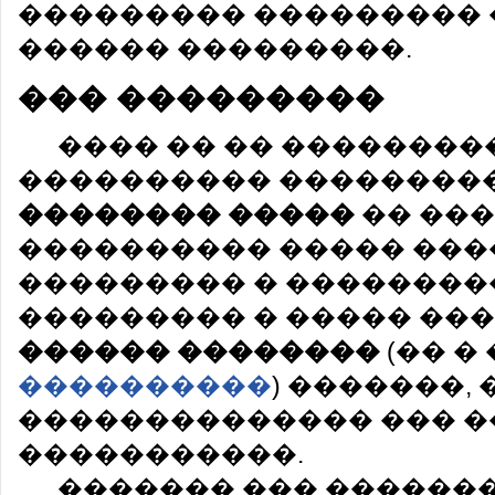
��������� ���������
������ ���������.
��� ���������
���� �� �� ��������
���������� ��������
�������� �����
�� ��
���������� ����� ���
��������� � ���������
��������� � ����� ���
������ ��������
(�� �
����������
) �������,
�������������� ��� �
�����������.
������� ��� ������