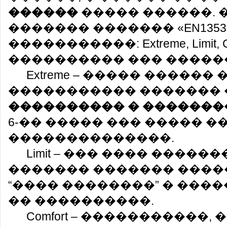
������
����� ������. �
������� ������� «EN13537
�����������: Extreme, Limit, Co
���������� ��� �����
Extreme – ����� �����
����������� �������
���������� � �������
6-�� ����� ��� ����� 
��������������.
Limit – ��� ���� �����
������� ������� ����
“���� ��������” � ����
�� ����������.
Comfort – �����������