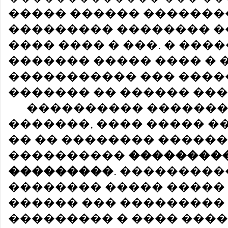
����� ������ �������
��������� �������� �
���� ���� � ���. � ���
������� ����� ���� � 
����������� ��� ����
������� �� ������ ���
���������� �������
�������, ���� ����� ��
�� �� �������� ������
����������
��������
���������
. ���������
�������� ����� �����
������ ��� ��������� 
��������� � ���� ���