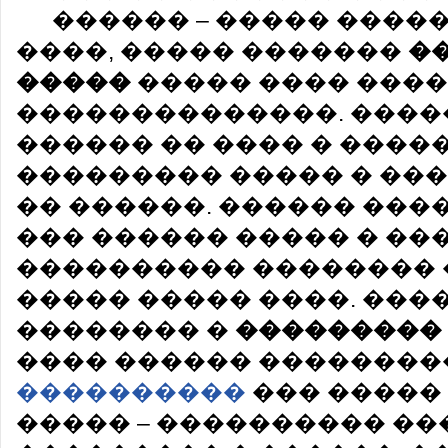
������ – ����� ����
����, ����� �������
�
�����
����� ���� ���
��������������. ����
������ �� ���� � ����
��������� ����� � ��
�� ������. ������ ��
��� ������ ����� � ��
���������� �������� 
����� ����� ����. ��
�������� �
���������
���� ������ ��������
����������
��� �����
����� – ���������� �