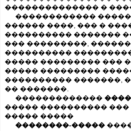
�������������� � ���
������������ �����
������ ����, ��� � ���
���������� ������� �
��� ���������, �����
���������� ���������
����� ��������� ��� 
����� ��������� ����
���������� �������, 
�� �������.
�������������
����
����� ���������� ��� 
����� �����
��������-�����
����