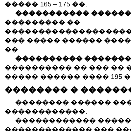
����� 165 – 175 ��.
����������� �����
��������� ��
�������������������
��� ����� ������ �����
��
���������� ������
���������� �� ��� �� 
����� ������ ���� 195 �
�������� � ������
�������� ������ ��
������������.
������������ ����
������������� ��� �