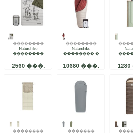
��������
��������
���
Naturehike
����
Naturehike
����
Natu
�
��������
�������� �
���
����
�����������
����
�������� ��
����� Snowbird
NH20
2560 ���.
10680 ���.
1280
���������
NH20YD001 560
NH21MSD06
��������
�������
���