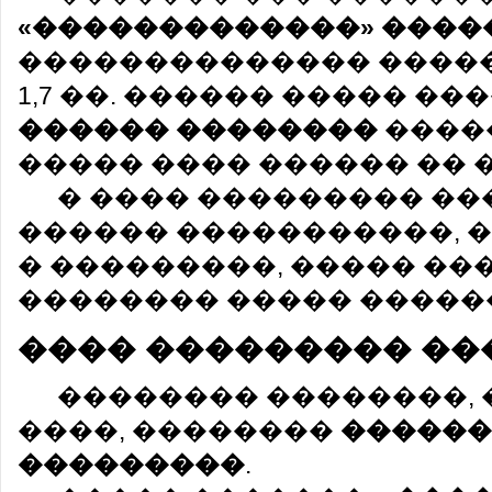
«�������������» ����
�������������� �������
1,7 ��. ������ ����� ����
������ ��������
�����
����� ���� ������ �� 
� ���� ��������� �
������ �����������, 
� ���������, ����� ��
�������� ����� �����
���� ��������� ��
�������� ��������, 
����, ��������
������
���������
.