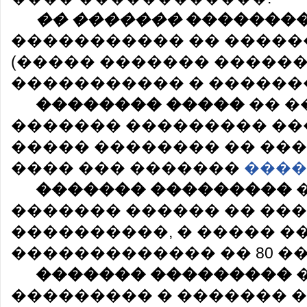
�� �������
�������
����������� �� �����
(����� ������� �������
����������� � ������
�������� �����
�� �
������� ��������� ���
����� �������� �� ���
���� ��� �������
����
������� ���������
������� ������ �� ��
����������, � ����� �
������������� �� 80 �� 1
������� ���������
��������� � ������� �