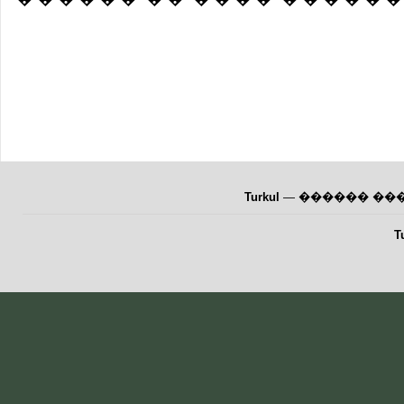
Turkul
— ������ ��
T