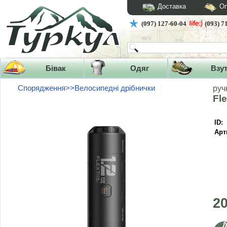
Доставка
Оп
(097) 127-60-04
(093) 7
Бівак
Одяг
Взу
Спорядження>>Велосипедні дрібнички
руч
Fl
ID:
Арт
2