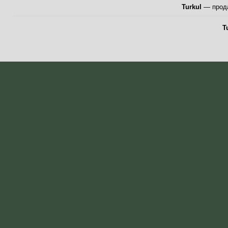
Turkul
— прода
T