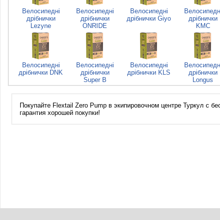
Велосипедні
Велосипедні
Велосипедні
Велосипедн
дрібнички
дрібнички
дрібнички Giyo
дрібнички
Lezyne
ONRIDE
KMC
Велосипедні
Велосипедні
Велосипедні
Велосипедн
дрібнички DNK
дрібнички
дрібнички KLS
дрібнички
Super B
Longus
Покупайте Flextail Zero Pump в экипировочном центре Туркул с бе
гарантия хорошей покупки!