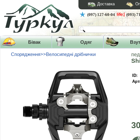
Доставка
Оп
(097) 127-60-04
(093) 7
Бівак
Одяг
Взу
Спорядження>>Велосипедні дрібнички
пед
Sh
ID:
Арт
3