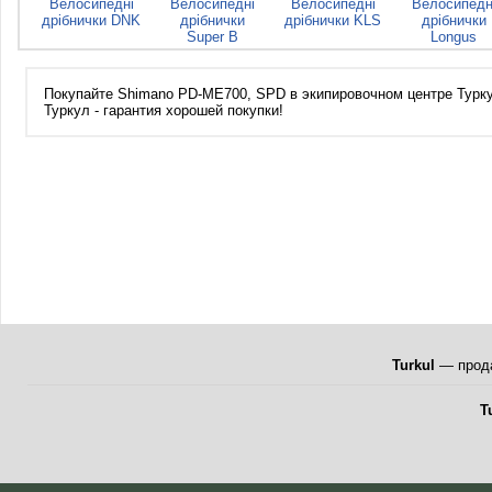
Велосипедні
Велосипедні
Велосипедні
Велосипедн
дрібнички DNK
дрібнички
дрібнички KLS
дрібнички
Super B
Longus
Покупайте Shimano PD-ME700, SPD в экипировочном центре Туркул
Туркул - гарантия хорошей покупки!
Turkul
— прода
T