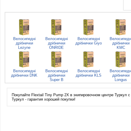
Велосипедні
Велосипедні
Велосипедні
Велосипедн
дрібнички
дрібнички
дрібнички Giyo
дрібнички
Lezyne
ONRIDE
KMC
Велосипедні
Велосипедні
Велосипедні
Велосипедн
дрібнички DNK
дрібнички
дрібнички KLS
дрібнички
Super B
Longus
Покупайте Flextail Tiny Pump 2X в экипировочном центре Туркул с
Туркул - гарантия хорошей покупки!