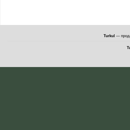
Turkul
— прода
T