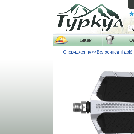
Бівак
О
Спорядження>>Велосипедні дріб