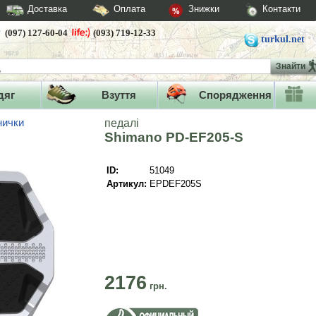
Доставка
Оплата
Знижки
Контакти
(097) 127-60-04
(093) 719-12-33
turkul.net
Знайти
дяг
Взуття
Спорядження
нички
педалі
Shimano PD-EF205-S
ID:
51049
Артикул:
EPDEF205S
2176
грн.