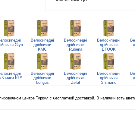
елосипедні
Велосипедні
Велосипедні
Велосипедні
Ве
ібнички Giyo
дрібнички
дрібнички
дрібнички
д
KMC
Rubena
ETOOK
елосипедні
Велосипедні
Велосипедні
Велосипедні
Ве
рібнички KLS
дрібнички
дрібнички
дрібнички
д
Longus
Zefal
Shimano
ировочном центре Туркул с бесплатной доставкой. В наличии есть цвета 