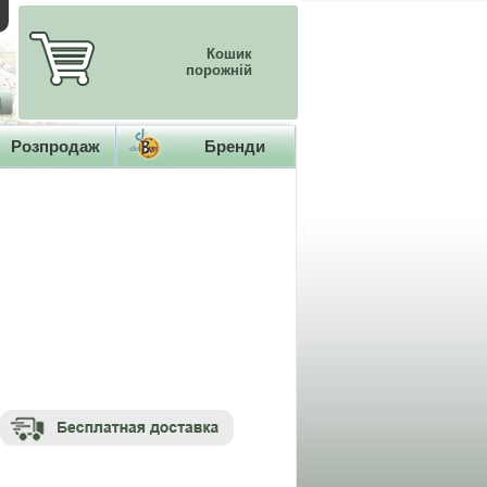
Кошик
порожній
Розпродаж
Бренди