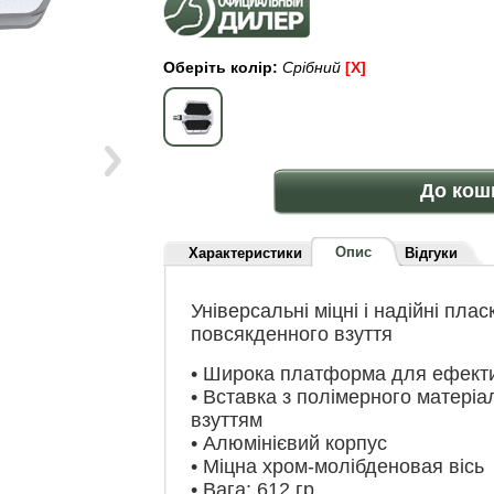
Оберіть колір:
Срібний
[x]
До кош
Опис
Характеристики
Відгуки
Універсальні міцні і надійні пла
повсякденного взуття
• Широка платформа для ефекти
• Вставка з полімерного матеріа
взуттям
• Алюмінієвий корпус
• Міцна хром-молібденовая вісь
• Вага: 612 гр.