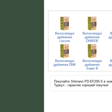
Велосипедні
Велосипедні
В
дрібнички
дрібнички
др
Lezyne
ONRIDE
Велосипедні
Велосипедні
В
дрібнички DNK
дрібнички
д
Super B
Покупайте Shimano PD-EF205-S в экип
Туркул - гарантия хорошей покупки!