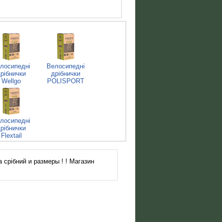
лосипедні
Велосипедні
рібнички
дрібнички
Wellgo
POLISPORT
лосипедні
рібнички
Flextail
срібний и размеры ! ! Магазин