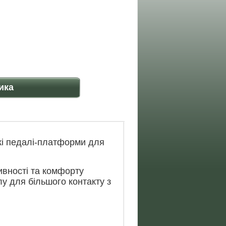
ика
скі педалі-платформи для
вності та комфорту
лу для більшого контакту з