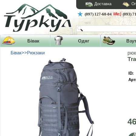
Доставка
Оп
(097) 127-60-04
(093) 7
Бівак
Одяг
Взу
Бівак>>Рюкзаки
рюк
Tr
ID:
Арт
4