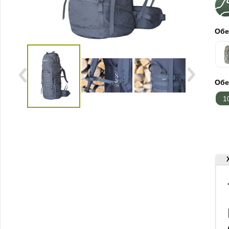
Обе
Обе
1