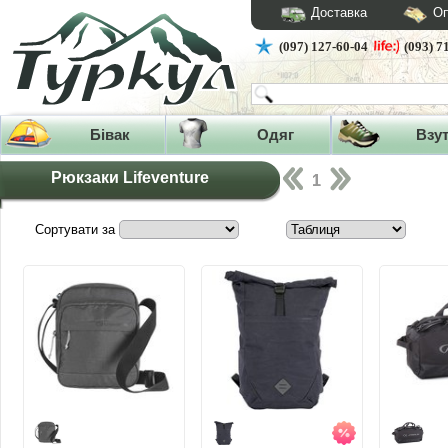
Доставка
Оп
(097) 127-60-04
(093) 7
Бівак
Одяг
Взу
Рюкзаки Lifeventure
1
Сортувати за