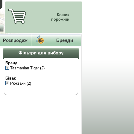
Кошик
порожній
Розпродаж
Бренди
Фільтри для вибору
Бренд
Tasmanian Tiger
(2)
Бівак
Рюкзаки
(2)