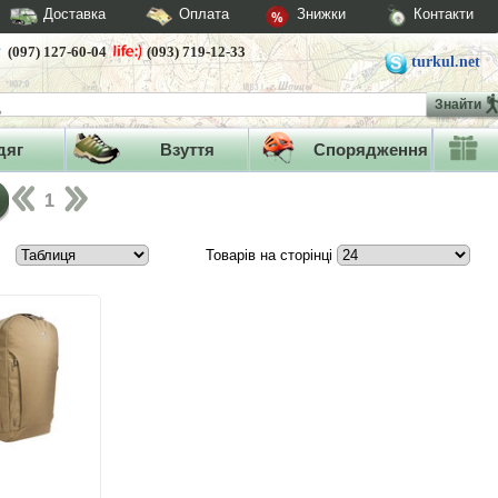
Доставка
Оплата
Знижки
Контакти
(097) 127-60-04
(093) 719-12-33
turkul.net
Знайти
дяг
Взуття
Спорядження
1
Товарів на сторінці