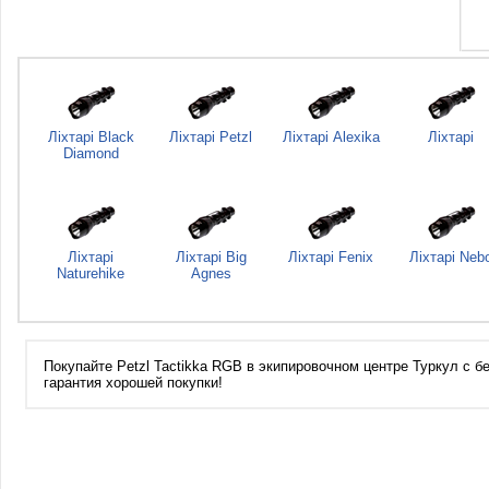
Ліхтарі Black
Ліхтарі Petzl
Ліхтарі Alexika
Ліхтарі
Diamond
Ліхтарі
Ліхтарі Big
Ліхтарі Fenix
Ліхтарі Neb
Naturehike
Agnes
Покупайте Petzl Tactikka RGB в экипировочном центре Туркул с бе
гарантия хорошей покупки!