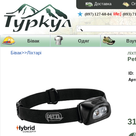
Доставка
Оп
(097) 127-60-04
(093) 7
Бівак
Одяг
Взу
Бівак>>Ліхтарі
ліх
Pe
ID:
Арт
3