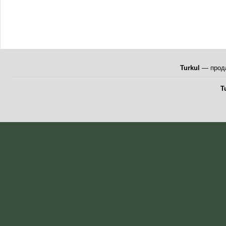
Turkul
— прода
T