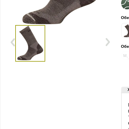
Обе
Обе
M, 
4