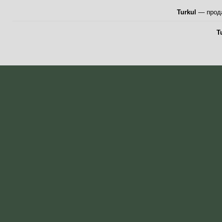
Turkul
— прода
T