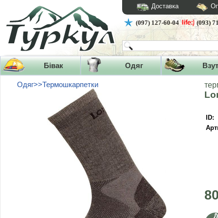
Доставка
Оп
(097) 127-60-04
(093) 7
Бівак
Одяг
Взу
Одяг>>Термошкарпетки
тер
Lo
ID:
Арт
8