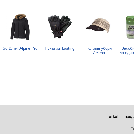
SoftShell Alpine Pro
Рукавиці Lasting
Головні убори
Засоби
Aclima
за одяг
Turkul
— прода
T