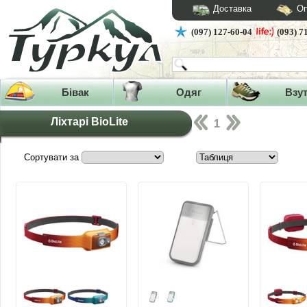
Доставка
Оп
(097) 127-60-04
(093) 7
Бівак
Одяг
Взу
Ліхтарі BioLite
1
Сортувати за