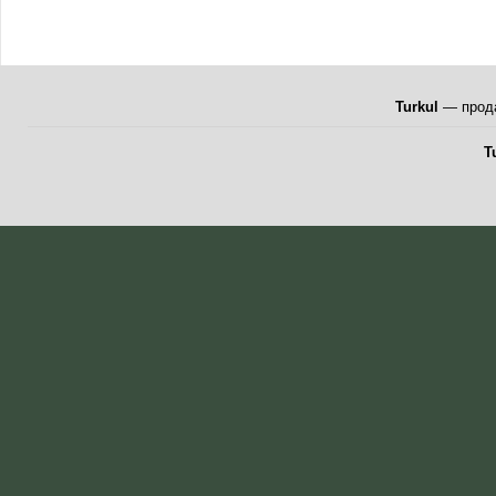
Turkul
— прода
T