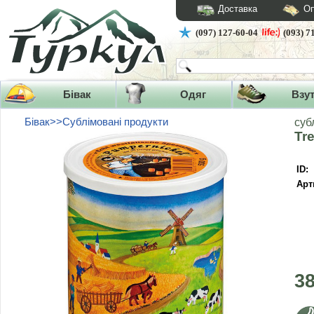
Доставка
Оп
(097) 127-60-04
(093) 7
Бівак
Одяг
Взу
Бівак>>Сублімовані продукти
суб
Tr
ID:
Арт
3