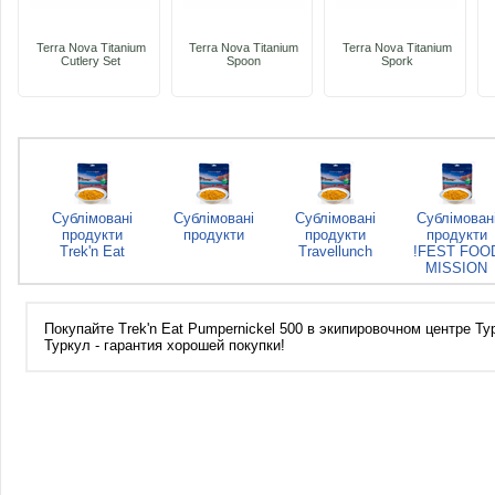
Terra Nova Titanium
Terra Nova Titanium
Terra Nova Titanium
Cutlery Set
Spoon
Spork
Сублімовані
Сублімовані
Сублімовані
Сублімован
продукти
продукти
продукти
продукти
Trek'n Eat
Travellunch
!FEST FOO
MISSION
Покупайте Trek'n Eat Pumpernickel 500 в экипировочном центре Ту
Туркул - гарантия хорошей покупки!