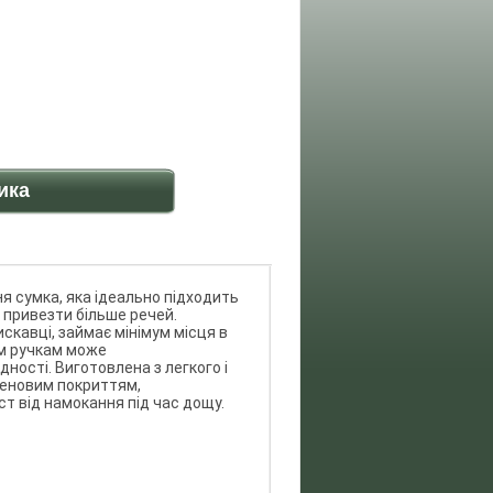
ика
я сумка, яка ідеально підходить
 привезти більше речей.
скавці, займає мінімум місця в
м ручкам може
ості. Виготовлена ​​з легкого і
леновим покриттям,
т від намокання під час дощу.