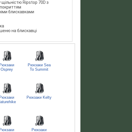
у щільністю Ripstop 70D з
 покриттям
німи блискавками
ка
ишеню на блискавці
Рюкзаки
Рюкзаки Sea
Osprey
To Summit
Рюкзаки
Рюкзаки Kelty
aturehike
Рюкзаки
Рюкзаки