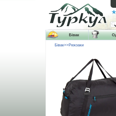
Бівак
О
Бівак>>Рюкзаки