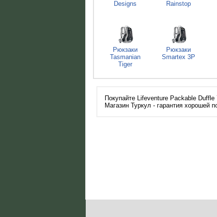
Designs
Rainstop
Рюкзаки
Рюкзаки
Tasmanian
Smartex 3P
Tiger
Покупайте Lifeventure Packable Duffl
Магазин Туркул - гарантия хорошей п