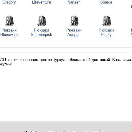
Gregory
Lifeventure
Nansen
Source
Рюкзаки
Рюкзаки
Рюкзаки
Рюкзаки
Rhinowalk
Slumberjack
Acepac
Husky
e 70 L в экипировочном центре Туркул с бесплатной доставкой. В наличии е
окупки!