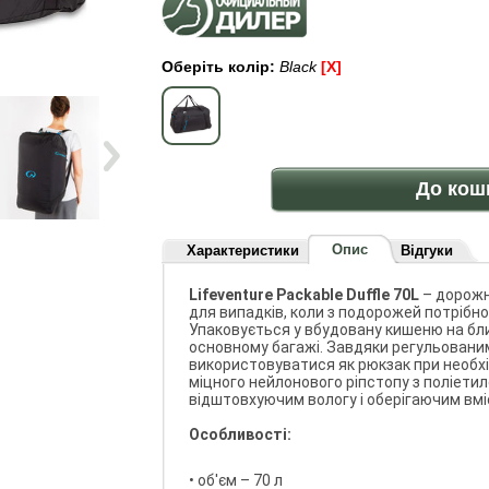
Оберіть колір:
Black
[x]
До кош
Опис
Характеристики
Відгуки
Lifeventure Packable Duffle 70L
– дорожн
для випадків, коли з подорожей потрібно
Упаковується у вбудовану кишеню на бли
основному багажі. Завдяки регульовани
використовуватися як рюкзак при необхідн
міцного нейлонового ріпстопу з поліети
відштовхуючим вологу і оберігаючим вміс
Особливості:
• об'єм – 70 л