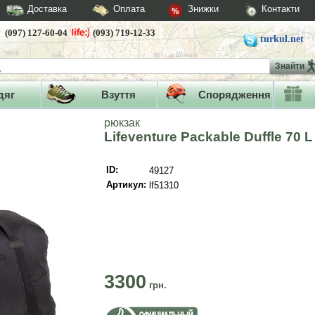
Доставка
Оплата
Знижки
Контакти
(097) 127-60-04
(093) 719-12-33
turkul.net
Знайти
дяг
Взуття
Спорядження
рюкзак
Lifeventure Packable Duffle 70 L
ID:
49127
Артикул:
lf51310
3300
грн.