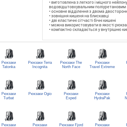
• виготовлена з легкого і міцного нейлон
водовідштовхувальним поліуретановим
• основне відділення з двома двосторон
• зовнішня кишеня на блискавці
• дві еластичні сітчасті бічні кишені
• можна використовувати в якості рюкза
• компактно складається у внутрішню к
Рюкзаки
Рюкзаки Terra
Рюкзаки The
Рюкзаки
Tatonka
Incognita
North Face
Travel Extreme
Рюкзаки
Рюкзаки Ogio
Рюкзаки
Рюкзаки
Turbat
Exped
HydraPak
N
Рюкзаки
Рюкзаки
Рюкзаки Fjord
Рюкзаки