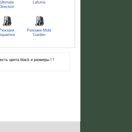
Ultimate
Lafuma
Direction
Рюкзаки
Рюкзаки Mobi
Aquamira
Garden
сть цвета black и размеры ! !