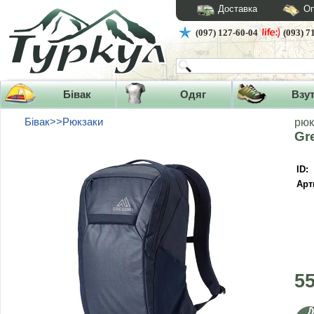
Доставка
Оп
(097) 127-60-04
(093) 7
Бівак
Одяг
Взу
Бівак>>Рюкзаки
рюк
Gr
ID:
Арт
5