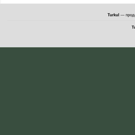
Turkul
— прода
T