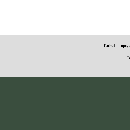
Turkul
— прода
T