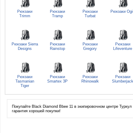
Рюкзаки
Рюкзаки
Рюкзаки
Рюкзаки Ogi
Trimm
Tramp
Turbat
Рюкзаки Sierra
Рюкзаки
Рюкзаки
Рюкзаки
Designs
Rainstop
Gregory
Lifeventure
Рюкзаки
Рюкзаки
Рюкзаки
Рюкзаки
Tasmanian
Smartex 3P
Rhinowalk
Slumberjac
Tiger
Покупайте Black Diamond Bbee 11 в экипировочном центре Туркул с
гарантия хорошей покупки!