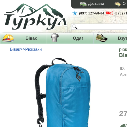
Доставка
Оп
(097) 127-60-04
(093) 7
Бівак
Одяг
Взу
Бівак>>Рюкзаки
рюк
Bl
ID:
Арт
2