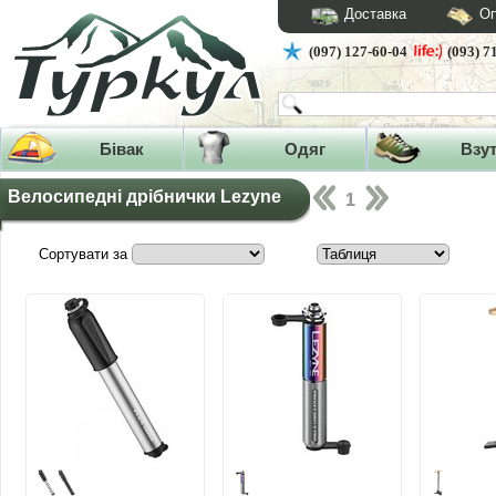
Доставка
Оп
(097) 127-60-04
(093) 7
Бівак
Одяг
Взу
Велосипедні дрібнички Lezyne
1
Сортувати за