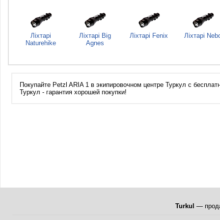
Ліхтарі
Ліхтарі Big
Ліхтарі Fenix
Ліхтарі Neb
Naturehike
Agnes
Покупайте Petzl ARIA 1 в экипировочном центре Туркул с бесплат
Туркул - гарантия хорошей покупки!
Turkul
— прода