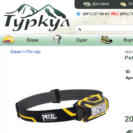
Доставка
Оп
(097) 127-60-04
(093) 7
Бівак
Одяг
Взу
Бівак>>Ліхтарі
ліх
Pet
ID:
Арт
2