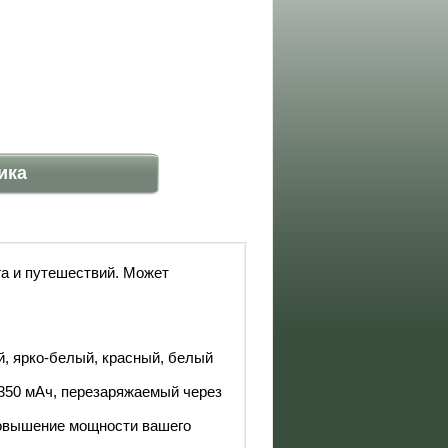
ика
га и путешествий. Может
, ярко-белый, красный, белый
350 мАч, перезаряжаемый через
повышение мощности вашего