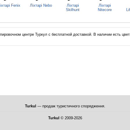
іхтарі Fenix
Ліхтарі Nebo
Ліхтарі
Ліхтарі
Skilhunt
Nitecore
Li
кипировочном центре Туркул с бесплатной доставкой. В наличии есть цвета 
Turkul
— продаж туристичного спорядження.
Turkul
© 2009-2026