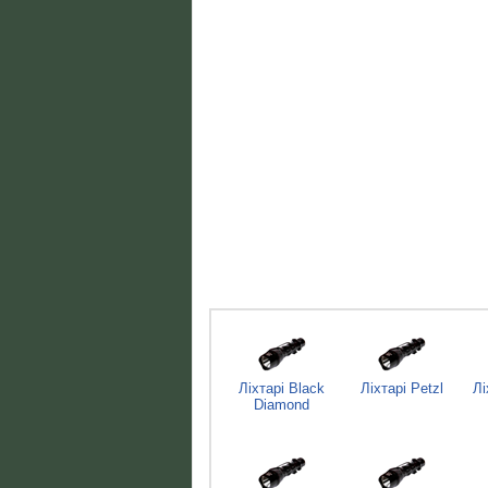
Ліхтарі Black
Ліхтарі Petzl
Лі
Diamond