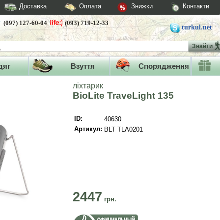
Доставка
Оплата
Знижки
Контакти
(097) 127-60-04
(093) 719-12-33
turkul.net
Знайти
дяг
Взуття
Спорядження
ліхтарик
BioLite TraveLight 135
ID:
40630
Артикул:
BLT TLA0201
2447
грн.