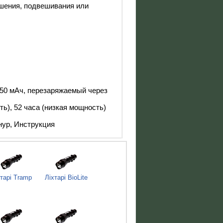
шения, подвешивания или
350 мАч, перезаряжаемый через
ь), 52 часа (низкая мощность)
нур, Инструкция
хтарі Tramp
Ліхтарі BioLite