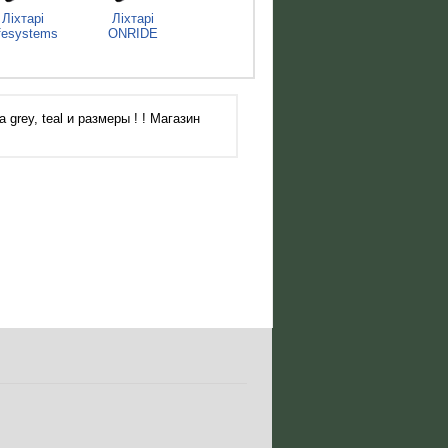
Ліхтарі
Ліхтарі
fesystems
ONRIDE
grey, teal и размеры ! ! Магазин