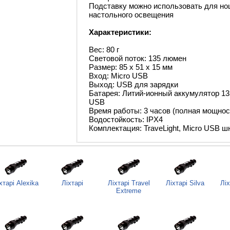
Подставку можно использовать для но
настольного освещения
Характеристики:
Вес: 80 г
Световой поток: 135 люмен
Размер: 85 x 51 x 15 мм
Вход: Micro USB
Выход: USB для зарядки
Батарея: Литий-ионный аккумулятор 1
USB
Время работы: 3 часов (полная мощност
Водостойкость: IPX4
Комплектация: TraveLight, Micro USB ш
хтарі Alexika
Ліхтарі
Ліхтарі Travel
Ліхтарі Silva
Лі
Extreme