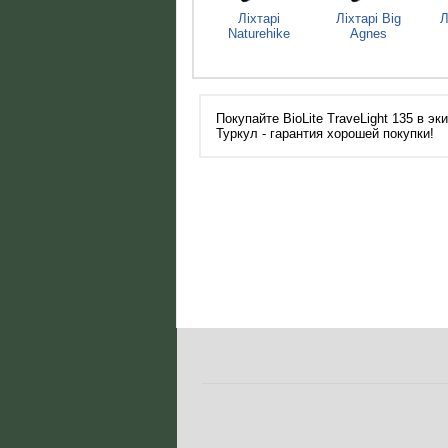
Ліхтарі
Ліхтарі Big
Л
Naturehike
Agnes
Покупайте BioLite TraveLight 135 в э
Туркул - гарантия хорошей покупки!