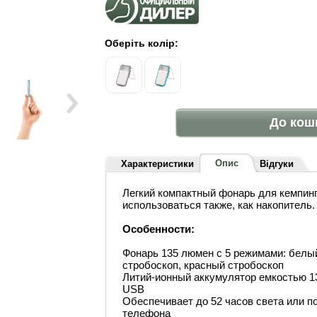
Оберіть колір:
До кош
Опис
Характеристики
Відгуки
Легкий компактный фонарь для кемпин
использоваться также, как накопитель.
Особенности:
Фонарь 135 люмен с 5 режимами: белый
стробоскоп, красный стробоскоп
Литий-ионный аккумулятор емкостью 1
USB
Обеспечивает до 52 часов света или 
телефона