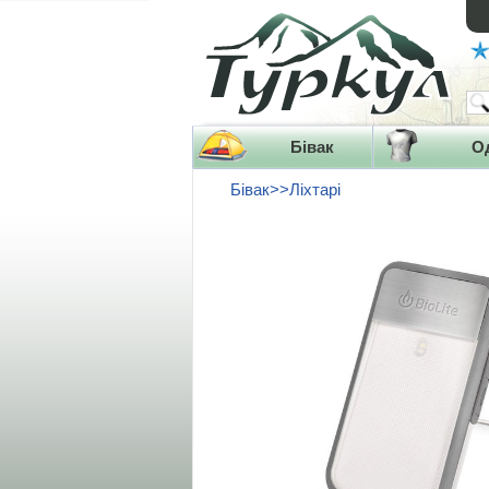
Бівак
О
Бівак>>Ліхтарі