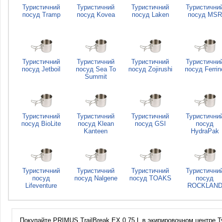
Туристичний
Туристичний
Туристичний
Туристични
посуд Tramp
посуд Kovea
посуд Laken
посуд MSR
Туристичний
Туристичний
Туристичний
Туристични
посуд Jetboil
посуд Sea To
посуд Zojirushi
посуд Ferrin
Summit
Туристичний
Туристичний
Туристичний
Туристични
посуд BioLite
посуд Klean
посуд GSI
посуд
Kanteen
HydraPak
Туристичний
Туристичний
Туристичний
Туристични
посуд
посуд Nalgene
посуд TOAKS
посуд
Lifeventure
ROCKLAN
Покупайте PRIMUS TrailBreak EX 0.75 L в экипировочном центре Т