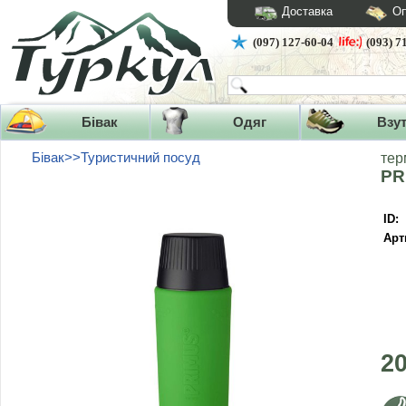
Доставка
Оп
(097) 127-60-04
(093) 7
Бівак
Одяг
Взу
Бівак>>Туристичний посуд
тер
PR
ID:
Арт
2