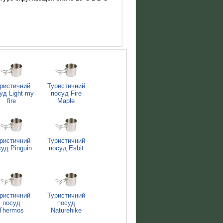
ристичний
Туристичний
уд Light my
посуд Fire
fire
Maple
ристичний
Туристичний
суд Pinguin
посуд Esbit
ристичний
Туристичний
посуд
посуд
Thermos
Naturehike