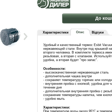
До кош
Опис
Характеристики
Відгуки
Удобный и качественный термос Esbit Vacuu
нержавеющей стали. Внутри под крышкой н
второго человека. В комплекте термоса име
резьбовая, а вторая с клапаном. Используйт
удобна, а вторая будет "про запас".
Особенности:
- высококачественная нержавеющая сталь
- дополнительная чашка внутри
- сохраняет температуру горячих или холод
- внутренняя пробка с кнопкой, удобна для 
течении дня
- дополнительная внутренняя пробка с резь
сохранение температуры напитка, чем кнопо
- удобно мыть
Характеристики:
При температуре воды около 95°C и темпер