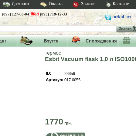
Доставка
Оплата
Знижки
Контакти
(097) 127-60-04
(093) 719-12-33
turkul.net
Знайти
дяг
Взуття
Спорядження
термос
Esbit Vacuum flask 1,0 л ISO10
ID:
23856
Артикул:
017.0055
1770
грн.