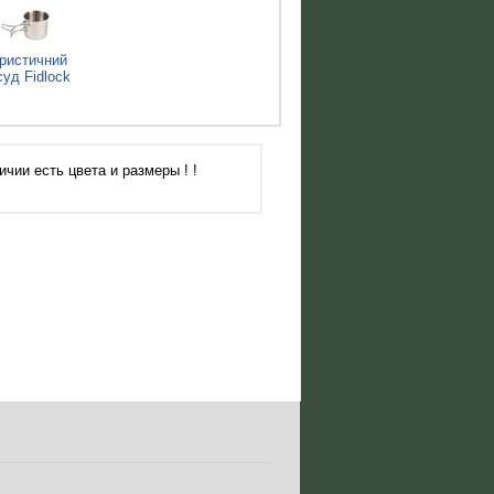
ристичний
суд Fidlock
чии есть цвета и размеры ! !