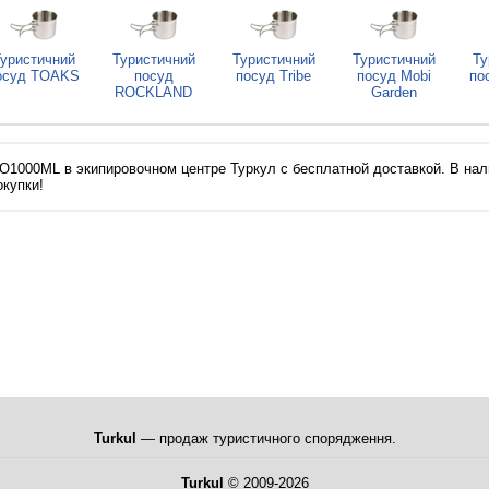
уристичний
Туристичний
Туристичний
Туристичний
Ту
осуд TOAKS
посуд
посуд Tribe
посуд Mobi
по
ROCKLAND
Garden
ISO1000ML в экипировочном центре Туркул с бесплатной доставкой. В нали
окупки!
Turkul
— продаж туристичного спорядження.
Turkul
© 2009-2026