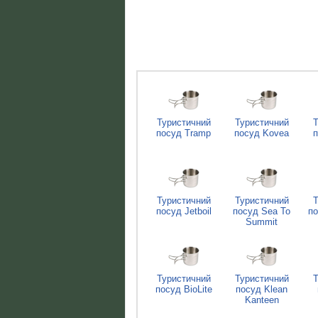
Туристичний
Туристичний
Т
посуд Tramp
посуд Kovea
п
Туристичний
Туристичний
Т
посуд Jetboil
посуд Sea To
по
Summit
Туристичний
Туристичний
Т
посуд BioLite
посуд Klean
Kanteen