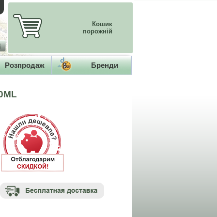
Кошик
порожній
Розпродаж
Бренди
00ML