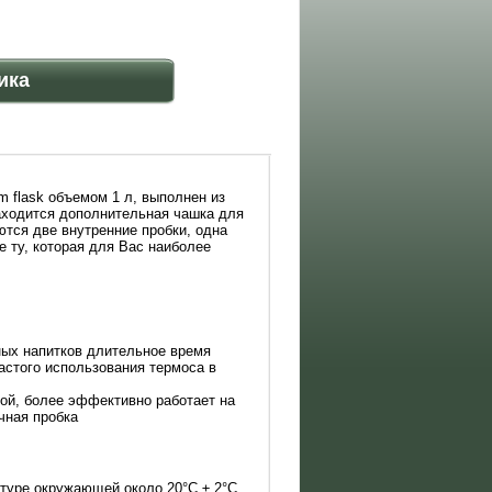
ика
m flask объемом 1 л, выполнен из
аходится дополнительная чашка для
ются две внутренние пробки, одна
е ту, которая для Вас наиболее
ных напитков длительное время
частого использования термоса в
бой, более эффективно работает на
чная пробка
атуре окружающей около 20°C ± 2°С