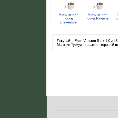
Туристичний
Туристичний
Т
посуд
посуд Nalgene
п
Lifeventure
Покупайте Esbit Vacuum flask 1,0 л 
Магазин Туркул - гарантия хорошей п