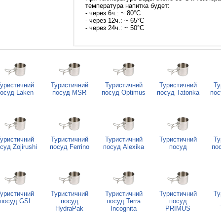
температура напитка будет:
- через 6ч.: ~ 80°C
- через 12ч.: ~ 65°C
- через 24ч.: ~ 50°C
уристичний
Туристичний
Туристичний
Туристичний
Ту
осуд Laken
посуд MSR
посуд Optimus
посуд Tatonka
пос
уристичний
Туристичний
Туристичний
Туристичний
Ту
суд Zojirushi
посуд Ferrino
посуд Alexika
посуд
по
уристичний
Туристичний
Туристичний
Туристичний
Ту
посуд GSI
посуд
посуд Terra
посуд
HydraPak
Incognita
PRIMUS