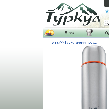
Бівак
О
Бівак>>Туристичний посуд