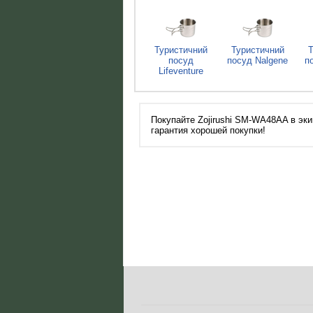
Туристичний
Туристичний
Т
посуд
посуд Nalgene
п
Lifeventure
Покупайте Zojirushi SM-WA48AA в эки
гарантия хорошей покупки!