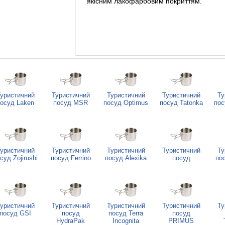
якісним лакофарбовим покриттям.
уристичний
Туристичний
Туристичний
Туристичний
Ту
осуд Laken
посуд MSR
посуд Optimus
посуд Tatonka
пос
уристичний
Туристичний
Туристичний
Туристичний
Ту
суд Zojirushi
посуд Ferrino
посуд Alexika
посуд
по
уристичний
Туристичний
Туристичний
Туристичний
Ту
посуд GSI
посуд
посуд Terra
посуд
HydraPak
Incognita
PRIMUS