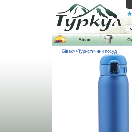
Бівак
О
Бівак>>Туристичний посуд