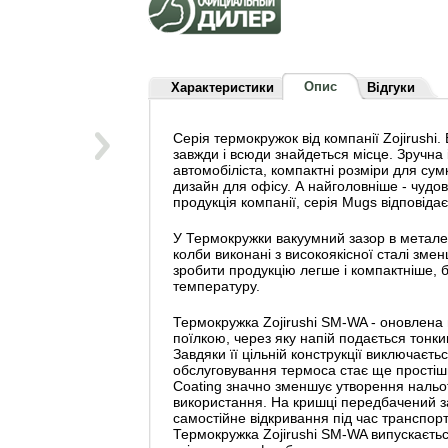
Опис
Характеристики
Відгуки
Серія термокружок від компанії Zojirushi. В
завжди і всюди знайдеться місце. Зручна
автомобіліста, компактні розміри для сум
дизайн для офісу. А найголовніше - чудов
продукція компанії, серія Mugs відповіда
У Термокружки вакуумний зазор в металев
колби виконані з високоякісної сталі зм
зробити продукцію легше і компактніше, 
температуру.
Термокружка Zojirushi SM-WA - оновлена 
поїлкою, через яку напій подається тонк
Завдяки її цільній конструкції виключаєть
обслуговування термоса стає ще простіши
Coating значно зменшує утворення нальот
використання. На кришці передбачений за
самостійне відкривання під час транспор
Термокружка Zojirushi SM-WA випускається