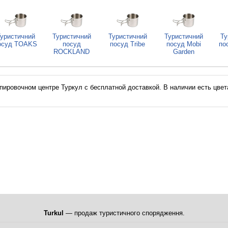
уристичний
Туристичний
Туристичний
Туристичний
Ту
осуд TOAKS
посуд
посуд Tribe
посуд Mobi
по
ROCKLAND
Garden
пировочном центре Туркул с бесплатной доставкой. В наличии есть цвета
Turkul
— продаж туристичного спорядження.