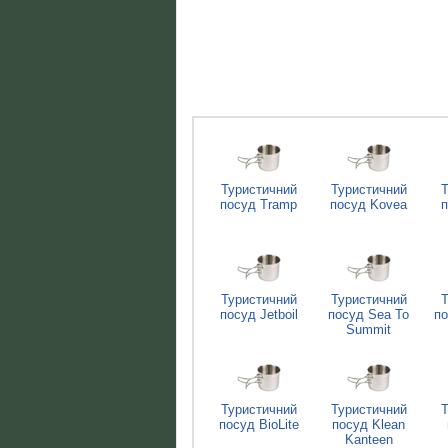
Туристичний
Туристичний
Т
посуд Tramp
посуд Kovea
п
Туристичний
Туристичний
Т
посуд Jetboil
посуд Sea To
по
Summit
Туристичний
Туристичний
Т
посуд BioLite
посуд Klean
Kanteen