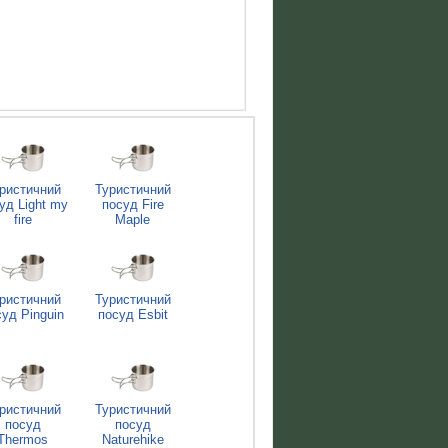
ристичний
Туристичний
уд Light my
посуд Fire
fire
Maple
ристичний
Туристичний
суд Pinguin
посуд Esbit
ристичний
Туристичний
посуд
посуд
Thermos
Naturehike