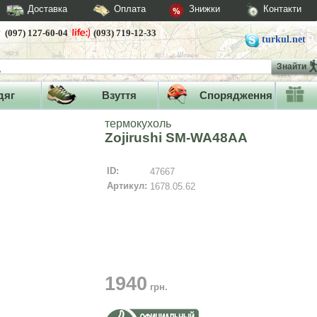
Доставка
Оплата
Знижки
Контакти
(097) 127-60-04
(093) 719-12-33
turkul.net
Знайти
дяг
Взуття
Спорядження
термокухоль
Zojirushi SM-WA48AA
ID:
47667
Артикул:
1678.05.62
1940
грн.