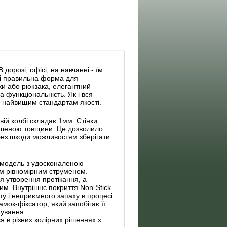
 дорозі, офісі, на навчанні - їм
 і правильна форма для
ки або рюкзака, елегантний
а функціональність. Як і вся
є найвищим стандартам якості.
ій колбі складає 1мм. Стінки
еншеною товщини. Це дозволило
без шкоди можливостям зберігати
​​модель з удосконаленою
им рівномірним струменем.
ся утворення протікання, а
м. Внутрішнє покриття Non-Stick
у і неприємного запаху в процесі
мок-фіксатор, який запобігає її
тування.
 в різних колірних рішеннях з