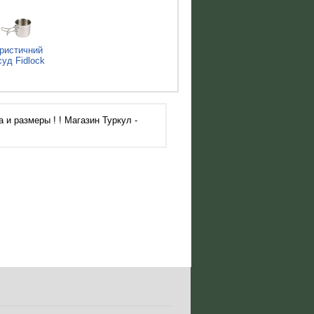
ристичний
суд Fidlock
 и размеры ! ! Магазин Туркул -