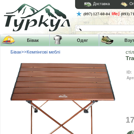
Доставка
Оп
(097) 127-60-04
(093) 7
Бівак
Одяг
Взу
Бівак>>Кемпінгові меблі
стіл
Tr
ID:
Арт
1