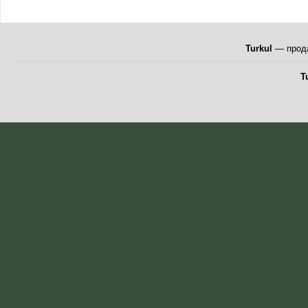
Turkul
— прода
T