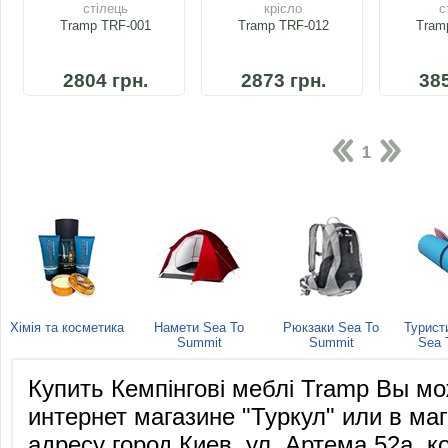
стілець
крісло
с
Tramp TRF-001
Tramp TRF-012
Tram
2804 грн.
2873 грн.
385
1
Хімія та косметика
Намети Sea To
Рюкзаки Sea To
Турист
Summit
Summit
Sea 
Купить Кемпінгові меблі Tramp Вы м
интернет магазине "Туркул" или в маг
адресу город Киев, ул. Артема 52а, ко