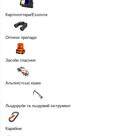
Карт­плот­те­ри/Ехо­лоти
Оптичні прилади
Засоби спасіння
Альпіністські кішки
Льодоруби та льодовий інструмент
Карабіни