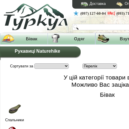
Доставка
Оп
(097) 127-60-04
(093) 7
Бівак
Одяг
Взу
Рукавиці Naturehike
Сортувати за
У цій категорії товари 
Можливо Вас заціка
Бівак
Спальники