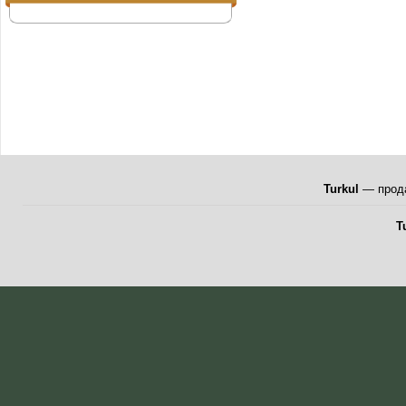
Turkul
— прода
T