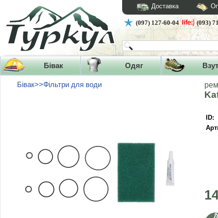
Доставка
Оп
(097) 127-60-04
(093) 7
Бівак
Одяг
Взу
Бівак>>Фільтри для води
рем
Ka
ID:
Арт
1