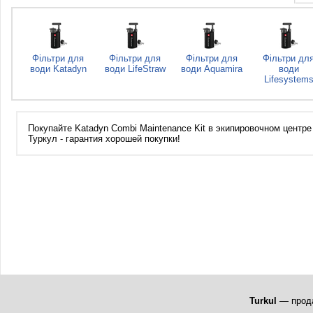
Фільтри для
Фільтри для
Фільтри для
Фільтри дл
води Katadyn
води LifeStraw
води Aquamira
води
Lifesystem
Покупайте Katadyn Combi Maintenance Kit в экипировочном центре 
Туркул - гарантия хорошей покупки!
Turkul
— прода