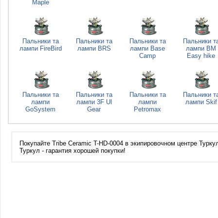
Maple
Пальники та
Пальники та
Пальники та
Пальники т
лампи FireBird
лампи BRS
лампи Base
лампи BM
Camp
Easy hike
Пальники та
Пальники та
Пальники та
Пальники т
лампи
лампи 3F Ul
лампи
лампи Skif
GoSystem
Gear
Petromax
Покупайте Tribe Ceramic T-HD-0004 в экипировочном центре Туркул
Туркул - гарантия хорошей покупки!