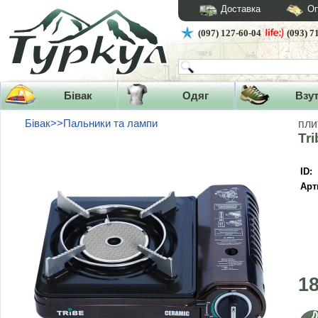
Доставка
Оп
(097) 127-60-04
(093) 7
Бівак
Одяг
Взу
Бівак>>Пальники та лампи
пли
Tr
ID:
Арт
1