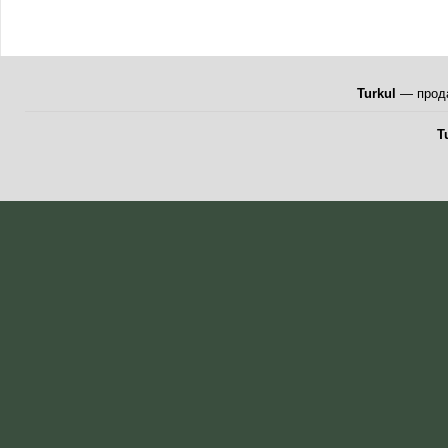
Turkul
— прода
T