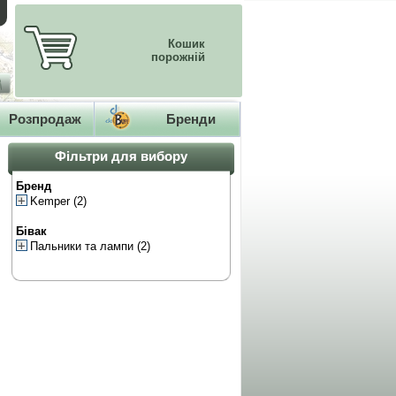
Кошик
порожній
Розпродаж
Бренди
Фільтри для вибору
Бренд
Kemper
(2)
Бівак
Пальники та лампи
(2)