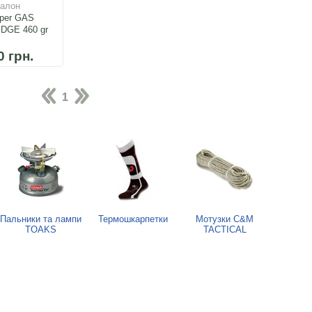
алон
per GAS
DGE 460 gr
0 грн.
1
Пальники та лампи
Термошкарпетки
Мотузки C&M
TOAKS
TACTICAL