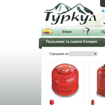
Бівак
О
Пальники та лампи Kemper
Сортувати за