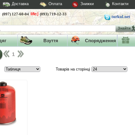
Доставка
Оплата
Знижки
Контакти
(097) 127-60-04
(093) 719-12-33
turkul.net
Знайти
дяг
Взуття
Спорядження
1
Товарів на сторінці