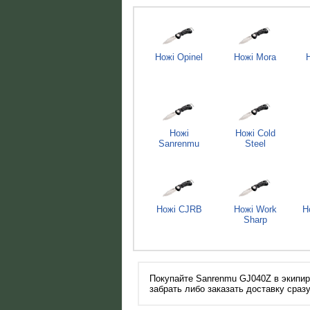
Ножі Opinel
Ножі Mora
Ножі
Ножі Cold
Sanrenmu
Steel
Ножі CJRB
Ножі Work
Н
Sharp
Покупайте Sanrenmu GJ040Z в экипиро
забрать либо заказать доставку сраз