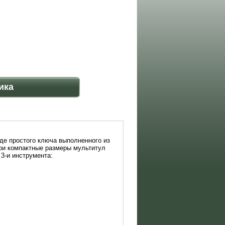
ика
де простого ключа выполненного из
ои компактные размеры мультитул
3-и инструмента: