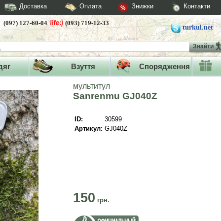
Доставка
Оплата
Знижки
Контакти
(097) 127-60-04
(093) 719-12-33
turkul.net
Знайти
дяг
Взуття
Спорядження
мультитул
Sanrenmu GJ040Z
ID:
30599
Артикул:
GJ040Z
150
грн.