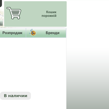
Кошик
порожній
Розпродаж
Бренди