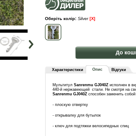
Оберіть колір:
Silver
[x]
До кош
Опис
Характеристики
Відгуки
Мультитул
Sanrenmu GJ040Z
исполнен в ви
440-й нержавеющей стали. Не смотря на св
Sanrenmu GJ040Z
способен заменить собой 
- плоскую отвертку
- открывалку для бутылок
- ключ для подтяжки велосипедных спиц