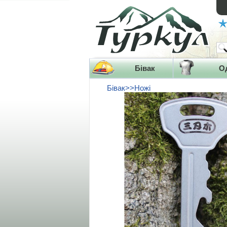
Бівак
О
Бівак>>Ножі