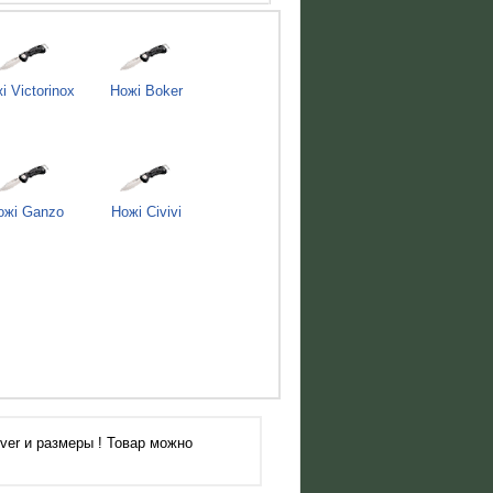
і Victorinox
Ножі Boker
ожі Ganzo
Ножі Civivi
ver и размеры ! Товар можно