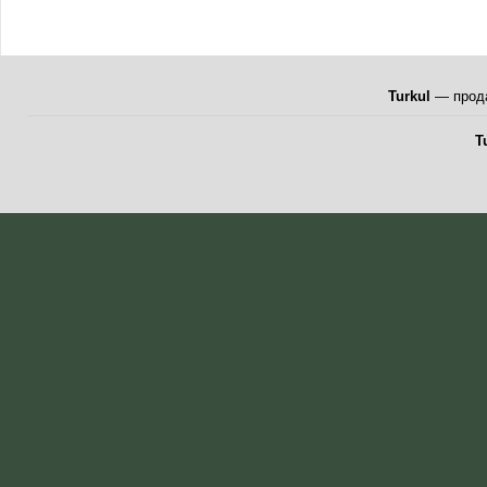
Turkul
— прода
T