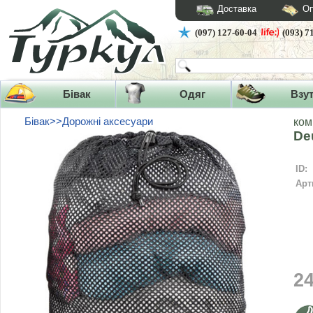
Доставка
Оп
(097) 127-60-04
(093) 7
Бівак
Одяг
Взу
Бівак>>Дорожні аксесуари
ком
De
ID:
Арт
2