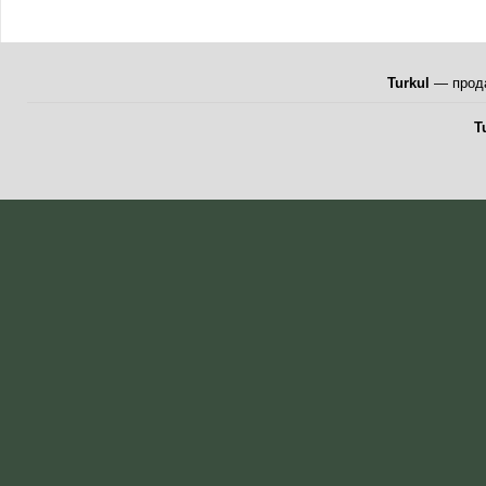
Turkul
— прода
T