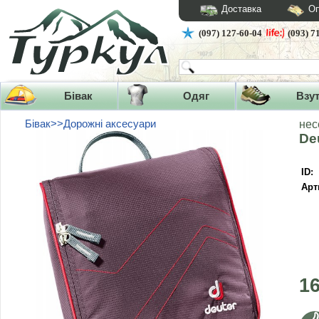
Доставка
Оп
(097) 127-60-04
(093) 7
Бівак
Одяг
Взу
Бівак>>Дорожні аксесуари
нес
De
ID:
Арт
1