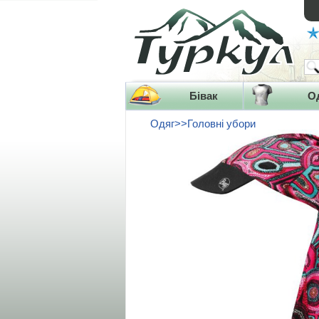
Бівак
О
Одяг>>Головні убори