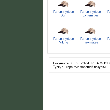
Головні убори
Головні убори
Г
Buff
Extremities
Головні убори
Головні убори
Г
Viking
Trekmates
Покупайте Buff VISOR AFRICA MOOD в 
Туркул - гарантия хорошей покупки!