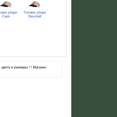
овні убори
Головні убори
Cairn
Dexshell
цвета и размеры ! ! Магазин