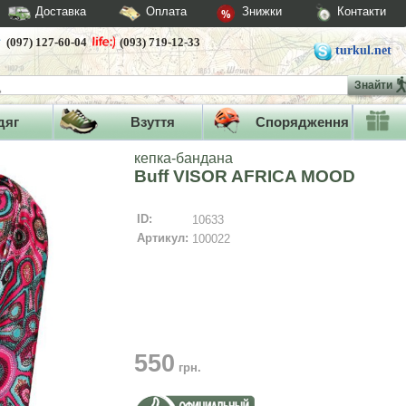
Доставка
Оплата
Знижки
Контакти
(097) 127-60-04
(093) 719-12-33
turkul.net
Знайти
дяг
Взуття
Спорядження
кепка-бандана
Buff VISOR AFRICA MOOD
ID:
10633
Артикул:
100022
550
грн.