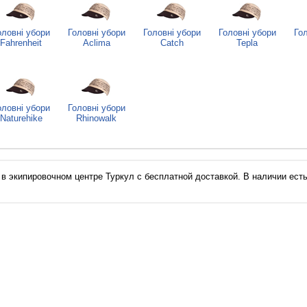
оловні убори
Головні убори
Головні убори
Головні убори
Гол
Fahrenheit
Aclima
Catch
Tepla
оловні убори
Головні убори
Naturehike
Rhinowalk
экипировочном центре Туркул с бесплатной доставкой. В наличии есть 