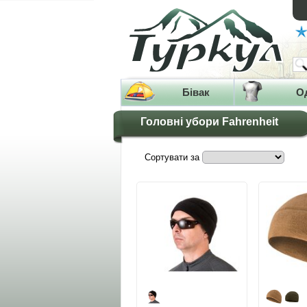
Бівак
О
Головні убори Fahrenheit
Сортувати за