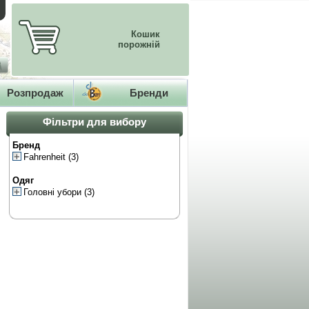
Кошик
порожній
Розпродаж
Бренди
Фільтри для вибору
Бренд
Fahrenheit
(3)
Одяг
Головні убори
(3)