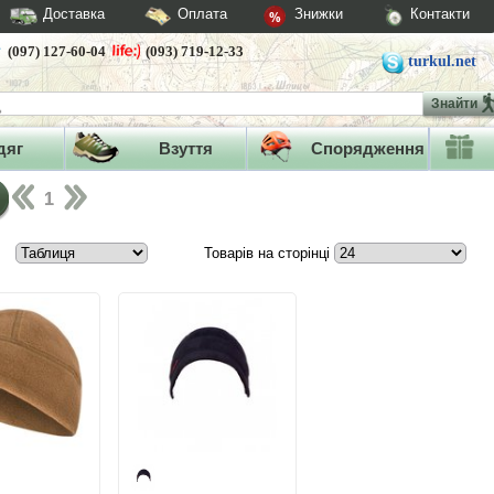
Доставка
Оплата
Знижки
Контакти
(097) 127-60-04
(093) 719-12-33
turkul.net
Знайти
дяг
Взуття
Спорядження
1
Товарів на сторінці