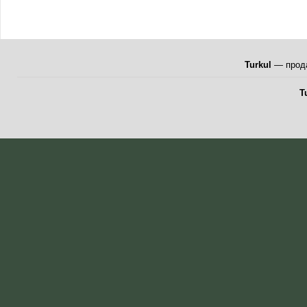
Turkul
— прода
T