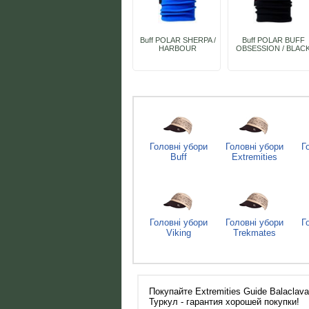
Buff POLAR SHERPA /
Buff POLAR BUFF
HARBOUR
OBSESSION / BLAC
Головні убори
Головні убори
Г
Buff
Extremities
Головні убори
Головні убори
Г
Viking
Trekmates
Покупайте Extremities Guide Balaclav
Туркул - гарантия хорошей покупки!