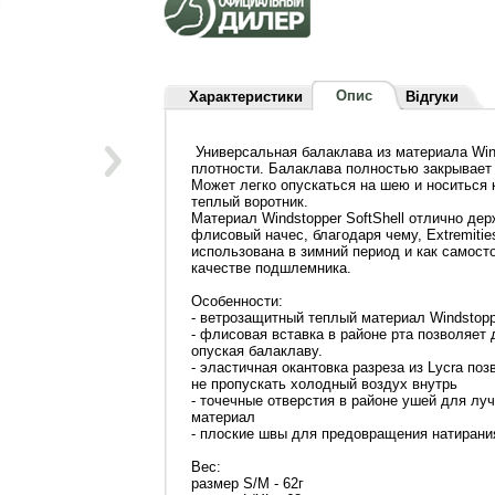
Опис
Характеристики
Відгуки
Универсальная балаклава из материала Wind
плотности. Балаклава полностью закрывает 
Может легко опускаться на шею и носиться
теплый воротник.
Материал Windstopper SoftShell отлично дер
флисовый начес, благодаря чему, Extremitie
использована в зимний период и как самосто
качестве подшлемника.
Особенности:
- ветрозащитный теплый материал Windstoppe
- флисовая вставка в районе рта позволяет
опуская балаклаву.
- эластичная окантовка разреза из Lycra поз
не пропускать холодный воздух внутрь
- точечные отверстия в районе ушей для лу
материал
- плоские швы для предовращения натирани
Вес:
размер S/M - 62г