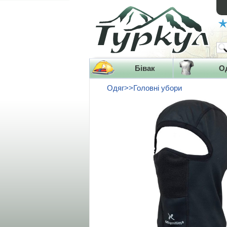
Бівак
О
Одяг>>Головні убори