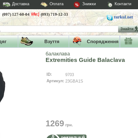
Доставка
Оплата
Знижки
Контакти
(097) 127-60-04
(093) 719-12-33
turkul.net
Знайти
дяг
Взуття
Спорядження
балаклава
Extremities Guide Balaclava
ID:
9703
Артикул:
23GBA1S
1269
грн.