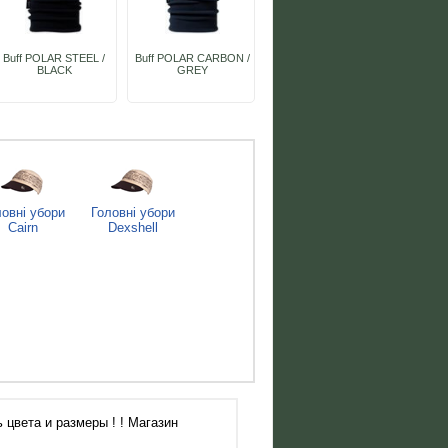
Buff POLAR STEEL /
Buff POLAR CARBON /
BLACK
GREY
овні убори
Головні убори
Cairn
Dexshell
 цвета и размеры ! ! Магазин