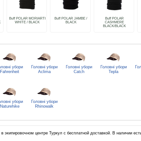
Buff POLAR MORIARTI
Buff POLAR JAMBE /
Buff POLAR
K
WHITE / BLACK
BLACK
CASHMERE
BLACK/BLACK
оловні убори
Головні убори
Головні убори
Головні убори
Гол
Fahrenheit
Aclima
Catch
Tepla
оловні убори
Головні убори
Naturehike
Rhinowalk
a в экипировочном центре Туркул с бесплатной доставкой. В наличии есть