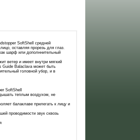
stopper SoftShell средней
лицо, оставляя прорезь для глаз.
 как шарф или дополннительный
жит ветер и имеет внутри мягкий
s Guide Balaclava может быть
ятельный головной убор, и в
r SoftShell
 дышать теплым воздухом, не
воляет балаклаве прилегать к лицу и
чшей проводимости звук сквозь
я