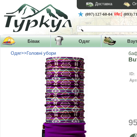
Доставка
Оп
(097) 127-60-04
(093) 7
Бівак
Одяг
Взу
Одяг>>Головні убори
ба
Bu
ID:
Арт
9