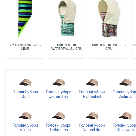
Buff BANDANA LATE /
Buff HOODIE
Buff HOODIE WHEEL /
B
LIME
WATERFALLS / CRU
CRU
Головні убори
Головні убори
Головні убори
Головні убо
Buff
Extremities
Fahrenheit
Aclima
Головні убори
Головні убори
Головні убори
Головні убо
Viking
Trekmates
Naturehike
Rhinowalk