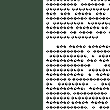
��������� ������� 
������� ����������� 
��� ��� ����� ��� 
������������ ������
� ��������� ������
��������, ������� ��
������, �� ����, ���
������� ��������.
��� ����� ��������
����������� � �����
�����������, � ���
�����������. ��� ���
������������� �
����������� ������
����������� � ����
������ � �����������
�� ��������� – ���
�����������) �����
�������, ���������� 
������� ������������
������� �����, �����
������������. � ��