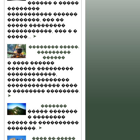
������ � �����
��������
����������� ������
��������, ��� ��
����� ���������
�����������, ��� � �
�����...
�������� �����.
���������
������
� ���� ������
������� ���������
������������,
������� ��������
������������� ����
� �������� ��������.
�������
����� �������
� ��������
����� �� ����������
�������.
���� ��-�����