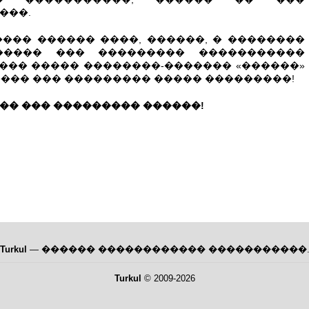
���.
�� ������ ����, ������, � ��������
����� ��� ��������� �����������
���� ����� ��������-������� «������»
����� ��� ��������� ����� ���������!
�� ��� ��������� ������!
Turkul
— ������ ������������ �����������
Turkul
© 2009-2026