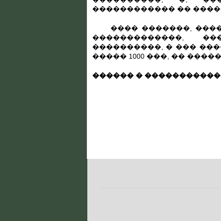
������������ �� ����
���� �������, �����
�������������, ��
����������, � ��� ��
����� 1000 ���, �� ���
������ � �����������