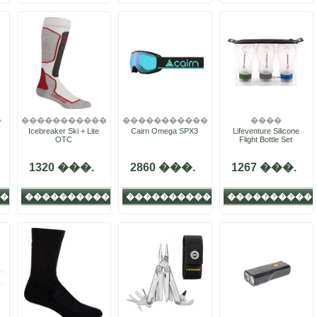
�
��������������
�����������
����
Icebreaker Ski + Lite
Cairn Omega SPX3
�����
Lifeventure Silicone
OTC
Flight Bottle Set
1320 ���.
2860 ���.
1267 ���.
�
����������
����������
����������