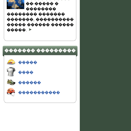
��-����� �
��������
�������� �������
�������, ����������
����� ������ ������
�����.
������� ���������
�����
����
������
�����������