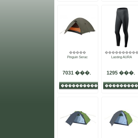
�����
���������
Pinguin Serac
Lasting AURA
7031 ���.
1295 ���.
����������
���������