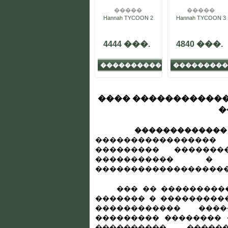
�����
�����
Hannah TYCOON 2
Hannah TYCOON 3
4444 ���.
4840 ���.
����������
���������
���� ������������
�
������������� �
�����������������
��������� �������
����������� �
�������������������
��� �� ����������,
������� � ����������
������������ ���
��������� �������� 
����������, �����