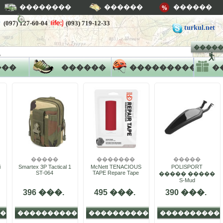
��������
������
������
��������
(097) 127-60-04
(093) 719-12-33
turkul.net
����
���
������
�����������
�
�����
�������
�����
i
Smartex 3P Tactical 1
McNett TENACIOUS
�����������
POLISPORT
ST-064
TAPE Repare Tape
����� �����
S-Mud
396 ���.
495 ���.
390 ���.
�
����������
����������
����������