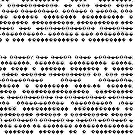
� ������������. �� ��� ���� ����
���� ���������, ������ � �����. ���
�� ������ �������� ���������� �
������� ����������, ���������� ���
���� ��� �������������� ��������
 «����������» ������ � ��� ���������
 � � ��� ������������ � ��������� �
 �����? ��� ����� ���� ���������,
�������, �������, ��������� �����,
�� ���� � ������ ������� � �����
 ���� ������ ���������� ��, ��� ���
����������� ����� ��������,
����� � �������� ����-�� ������.
���� ���������������� ���������
�, ����������� �� ���������� ������
�� �����-������ ���������� (���
�����, ����������� ����������� ��
�������� ������ � ��������� �����.
 �������� ������ �� ����� ������� �
 ��� ���� �� ������� ��������������
� ������� ������ �� � ����������