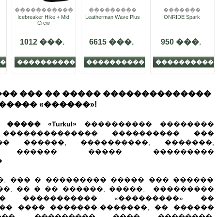
��������������
���������
�������
Icebreaker Hike + Mid
Leatherman Wave Plus
ONRIDE Spark
Crew
1012 ���.
6615 ���.
950 ���.
�
����������
����������
����������
�� ��� �� ����� ��������������
�����
«������»!
���� «Turkul»
���������� ��������
 �������������� ���������� ���
�� ������, ����������, �������,
 ������ ����� ���������
.
 ��� � ��������� ����� ��� ������
�, �� � �� ������, �����, ���������
�� ����������� «���������» ��
�� ���� �������-�������, �� ������
���, ��������� ���� ��������,