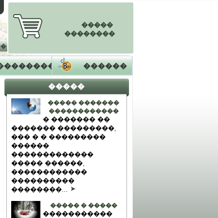
�����
��������
��
��������
������
�����
����� �������
������������
� ������� ��
������� ���������,
��� � � ���������
������
�������������
����� ������,
������������
����������
��������...
����� � �����
�����������