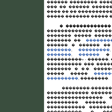
������ �������� ����
��� �� ������ ������
���� �� �� ����������
����� ������� ����� 
� �������������
������������� �����
������� ����� �����
������� ��
�������
������ � ������ �
�������
,
���������
�������
,
������
� �
����������» - ������, 
���������� ��� �����
������� � �.�. ����
����� �����
�����
���������
, ��������.
��������-������� �
������������ ������
���������������� 
��������� ������.
����������� ������
����������, �, �