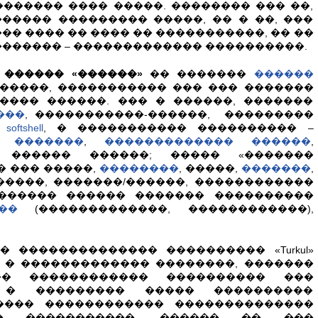
������ ���� �����. �������� ��� ��,
����� ��������� �����, �� � ��, ���
�� ���� �� ���� �� �����������, �� ��
������� – ������������� ����������.
 ������ «������»
�� �������
������
�����, ����������� ��� ��� �������
���� ������. ��� � ������, �������
���
, �����������-������, ���������
�
softshell
, � ����������� ���������� –
,
�������
,
������������� ������
,
����� ������; ����� «�������
� ��� �����,
��������
, �����,
�������
,
����, �������/������, ������������
������� ������ ������� ����������
��
(�������������, ������������),
������������� ���������� «Turkul»
 � ������������� ��������, �������
�� ������������ ���������� ���
 � ��������� ����� ����������
���� ������������ ��������������
�� �����������, ������ �� ���