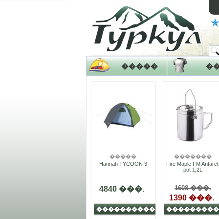
�����
�
�����
�������
Hannah TYCOON 3
Fire Maple FM Antarct
pot 1,2L
1608
���.
4840 ���.
1390 ���.
����������
���������