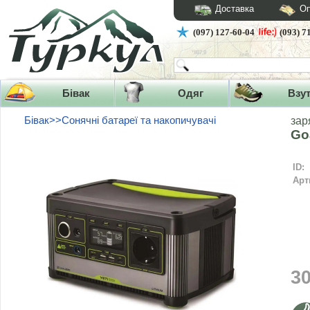
Доставка
Оп
(097) 127-60-04
(093) 7
Бівак
Одяг
Взу
Бівак>>Сонячні батареї та накопичувачі
зар
Go
ID:
Арт
3