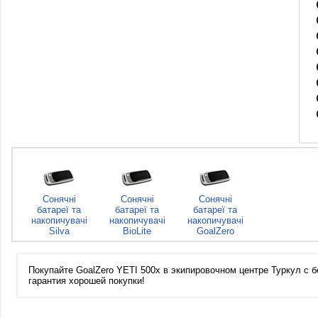
Сонячні
Сонячні
Сонячні
батареї та
батареї та
батареї та
накопичувачі
накопичувачі
накопичувачі
Silva
BioLite
GoalZero
Покупайте GoalZero YETI 500x в экипировочном центре Туркул с бе
гарантия хорошей покупки!