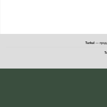
Turkul
— прода
T