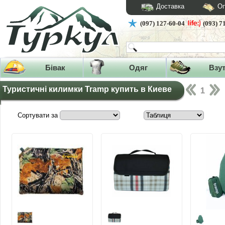
Доставка
Оп
(097) 127-60-04
(093) 7
Бівак
Одяг
Взу
Туристичні килимки Tramp купить в Киеве
1
Сортувати за