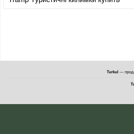
Turkul
— прода
T