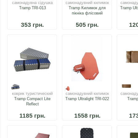
самонадувна сідушка
самонадувний килимок
самонаду
Tramp TRI-013
Tramp Килимок для
Tramp Ult
пікніка флісовий
150х135см TRS-057.14
353 грн.
505 грн.
120
коврик туристический
самонадувний килимок
самонаду
Tramp Compact Lite
Tramp Ultralight TRI-022
Tramp
Reflect
1185 грн.
1558 грн.
173